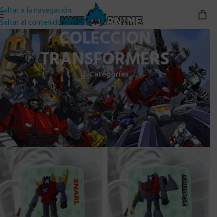
Saltar a la navegación
Saltar al contenido principal
COLECCION
TRANSFORMERS
Categorías
Inicio
/
TAZAS PERSONALIZADAS
/
TAZA TRANSFORMERS
/
COLECCION TRANSFORMERS
Mostrando 1–24 de 35 resultados
Abrir filtros