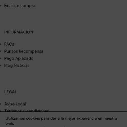
Finalizar compra
INFORMACIÓN
FAQs
Puntos Recompensa
Pago Aplazado
Blog Noticias
LEGAL
Aviso Legal
Términos y condiciones
Política de privacidad
Utilizamos cookies para darle la mejor experiencia en nuestra
web.
Política de Cookies
¿Necesitas ayuda?