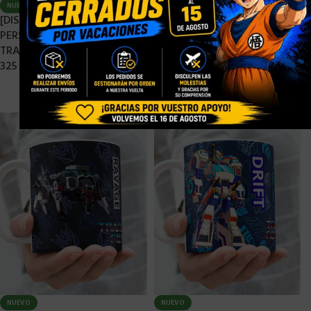
NUEVO
NUEVO
[DISPONIBLE] TAZA
[DISPONIBLE] TAZA
PERSONALIZADA
PERSONALIZADA
TRANSFORMERS (M.306) –
TRANSFORMERS (M.305) –
325 ML
325 ML
7,90
€
10,90
€
7,90
€
10,90
€
-
-
NUEVO
NUEVO