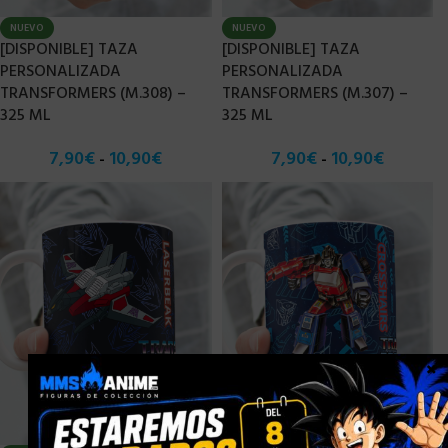
NUEVO
NUEVO
[DISPONIBLE] TAZA
[DISPONIBLE] TAZA
PERSONALIZADA
PERSONALIZADA
TRANSFORMERS (M.308) –
TRANSFORMERS (M.307) –
325 ML
325 ML
7,90
€
10,90
€
7,90
€
10,90
€
-
-
×