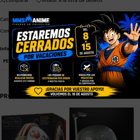
Comparar
Añadir a la lista de deseos
×
Categorías:
HASBRO
,
HASBRO STAR WARS
Compartir:
Información adicional
PESO
1,5 kg
PRODUCTOS RELACIONADOS