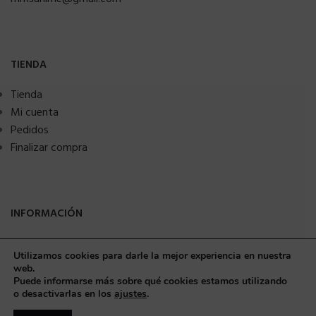
TIENDA
Tienda
Mi cuenta
Pedidos
Finalizar compra
INFORMACIÓN
FAQs
Utilizamos cookies para darle la mejor experiencia en nuestra
Puntos Recompensa
web.
Pago Aplazado
Puede informarse más sobre qué cookies estamos utilizando
o desactivarlas en los
ajustes
.
Blog Noticias