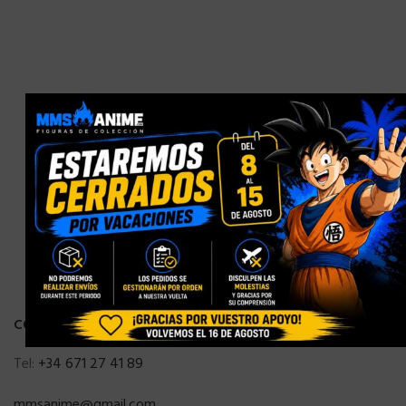
×
CONTACTO
Tel:
+34 671 27 41 89
mmsanime@gmail.com