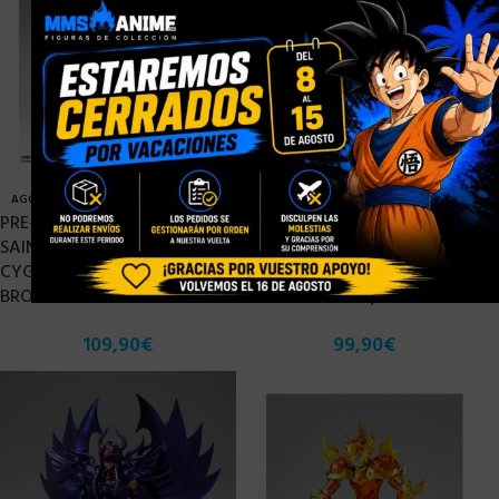
×
AGOTADO
AGOTADO
PRE-ORDER OCTUBRE 2023]
[PRE-ORDER DICIEMBRE 2022]
SAINT SEIYA MYTH CLOTH EX
SAINT SEIYA MYTH CLOTH EX
CYGNUS HYOGA FINAL
ANDROMEDA SHUN (FINAL
BRONZE – 17 CM
BRONZE CLOTH) – 17 CM
109,90
€
99,90
€