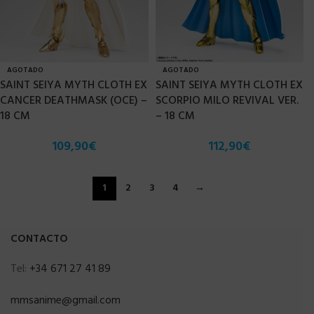
AGOTADO
AGOTADO
SAINT SEIYA MYTH CLOTH EX
SAINT SEIYA MYTH CLOTH EX
CANCER DEATHMASK (OCE) –
SCORPIO MILO REVIVAL VER.
18 CM
– 18 CM
109,90
€
112,90
€
1
2
3
4
→
CONTACTO
Tel:
+34 671 27 41 89
mmsanime@gmail.com