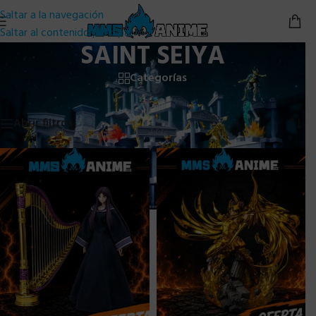
Saltar a la navegación
Saltar al contenido principal
SAINT SEIYA
Categorías
Inicio
/
Bandai
/
Saint Seiya
Mostrando 1–24 de 92 resultados
Abrir filtros