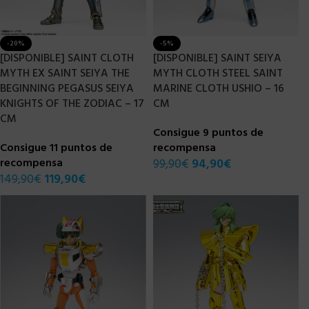
-20%
-5%
[DISPONIBLE] SAINT CLOTH
[DISPONIBLE] SAINT SEIYA
MYTH EX SAINT SEIYA THE
MYTH CLOTH STEEL SAINT
BEGINNING PEGASUS SEIYA
MARINE CLOTH USHIO – 16
KNIGHTS OF THE ZODIAC – 17
CM
CM
Consigue 9 puntos de
Consigue 11 puntos de
recompensa
recompensa
99,90
€
94,90
€
149,90
€
119,90
€