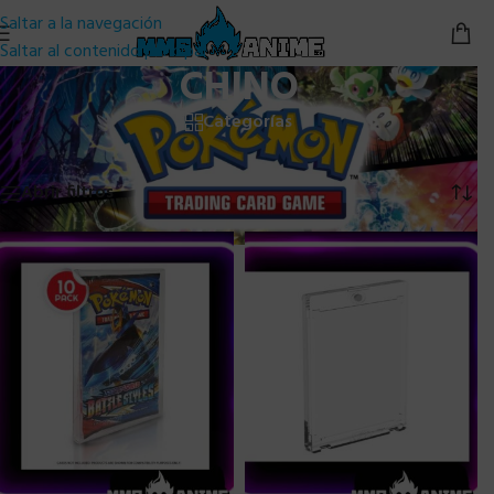
Saltar a la navegación
Saltar al contenido principal
CHINO
Categorías
Inicio
/
POKEMON TCG
/
CHINO
Mostrando los 8 resultados
Abrir filtros