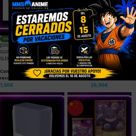
×
NUEVO
AGOTADO
[DISPONIBLE] ULTIMATE
NUEVO
GUARD CLASSIC SOFT
[PRE-ORDER MARZO 2026]
SLEEVES STANDARD (100)
GRADED CARD DISPLAY
FRAME EVORETRO POKEMON
Consigue 0 puntos de
TCG
recompensa
1,90
€
26,90
€