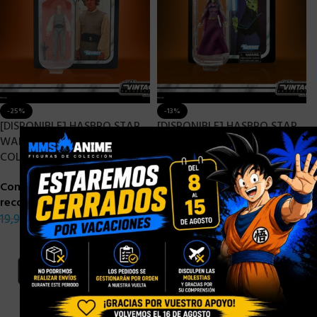
-25%
-13%
[DISPONIBLE] HASBRO STAR
[DISPONIBLE] HASBRO STAR
×
WARS EPISODE V VINTAGE
WARS THE CLONE WARS
COLLECTION LOBOT – 10 CM
VINTAGE COLLECTION
BARRISS OFFEE – 10 CM
Consigue 1 puntos de
recompensa
Consigue 1 puntos de
19,90
€
14,90
€
recompensa
22,90
€
19,90
€