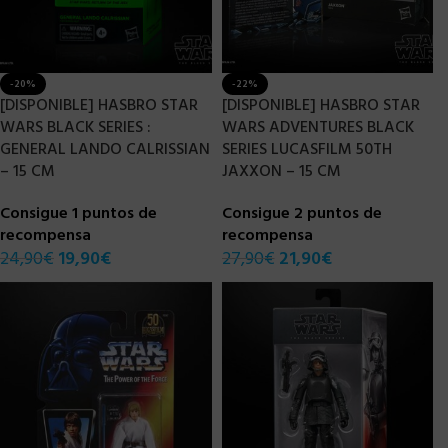
-20%
-22%
[DISPONIBLE] HASBRO STAR
[DISPONIBLE] HASBRO STAR
WARS BLACK SERIES :
WARS ADVENTURES BLACK
GENERAL LANDO CALRISSIAN
SERIES LUCASFILM 50TH
– 15 CM
JAXXON – 15 CM
Consigue 1 puntos de
Consigue 2 puntos de
recompensa
recompensa
24,90
€
19,90
€
27,90
€
21,90
€