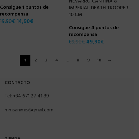
NEVARRO CANTINA &
Consigue 1 puntos de
IMPERIAL DEATH TROOPER –
recompensa
10 CM
19,90
€
14,90
€
Consigue 4 puntos de
recompensa
69,90
€
49,90
€
1
2
3
4
…
8
9
10
→
CONTACTO
Tel:
+34 671 27 41 89
mmsanime@gmail.com