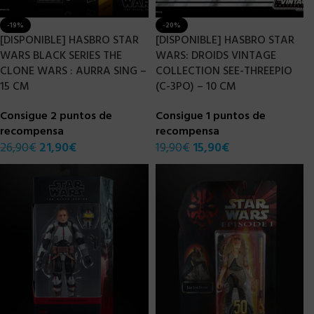
-19%
-20%
[DISPONIBLE] HASBRO STAR
[DISPONIBLE] HASBRO STAR
WARS BLACK SERIES THE
WARS: DROIDS VINTAGE
CLONE WARS : AURRA SING –
COLLECTION SEE-THREEPIO
15 CM
(C-3PO) – 10 CM
Consigue 2 puntos de
Consigue 1 puntos de
recompensa
recompensa
26,90
€
21,90
€
19,90
€
15,90
€