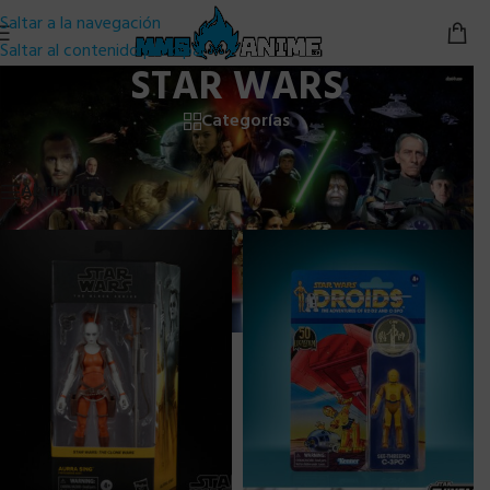
Saltar a la navegación
Saltar al contenido principal
STAR WARS
Categorías
Inicio
/
STAR WARS
Mostrando 1–24 de 228 resultados
Abrir filtros