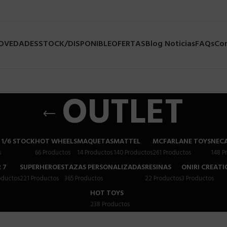
NOVEDADES
STOCK/DISPONIBLE
OFERTAS
Blog Noticias
FAQs
Co
OUTLET
 1/6 STOCK
HOT WHEELS
MAQUETAS
MATTEL
MCFARLANE TOYS
NEC
s
66 Productos
14 Productos
140 Productos
261 Productos
148 P
 7
SUPERHEROES
TAZAS PERSONALIZADAS
RESINAS
ONIRI CREATI
oductos
221 Productos
365 Productos
22 Productos
3 Productos
HOT TOYS
238 Productos