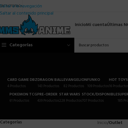
Saltar a la navegación
ONTACTO
FAQs
Saltar al contenido principal
Inicio
Mi cuenta
Últimas 
Categorías
CARD GAME DBZ
DRAGON BALL
EVANGELION
FUNKO
HOT TOYS
4 Productos
143 Productos
82 Productos
109 Productos
16 Producto
POKEMON TCG
PRE-ORDER
STAR WARS
STOCK/DISPONIBLE
SUPER
61 Productos
439 Productos
228 Productos
707 Productos
185 Pr
Categorías
Inicio
/
Outlet