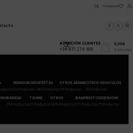
Comparar
ntacto
ATENCIÓN CLIENTES
0,00
€
+34 671 274 189
0
artículos
A
NENDOROID
OFERTAS
OTROS ANIME
OTROS VEHICULOS
roductos
20 Productos
344 Productos
119 Productos
55 Productos
ONS
BANDAI
TSUME
OTROS
BANPRESTO
SIDESHOW
754 Productos
21 Productos
1.805 Productos
173 Productos
75 Productos