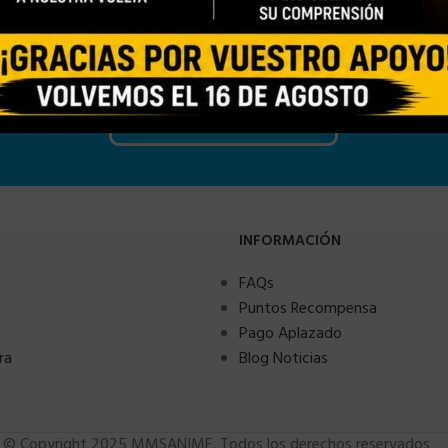
INFORMACIÓN
FAQs
Puntos Recompensa
Pago Aplazado
ra
Blog Noticias
© Copyright 2025 MMSANIME. Todos los derechos reservados