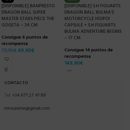
[DISPONIBLE] BANPRESTO
[DISPONIBLE] S.H FIGUARTS
[
DRAGON BALL SUPER
DRAGON BALL BULMA’S
S
MASTER STARS PIECE THE
MOTORCYCLE HOIPOI
G
GOGETA – 34 CM
CAPSULE + S.H FIGUARTS
S
BULMA ADVENTURE BEGINS
Consigue 6 puntos de
C
– 17 CM
recompensa
r
79,90
€
69,90
€
Consigue 14 puntos de
4
recompensa
149,90
€
CONTACTO
Tel:
+34 671 27 41 89
mmsanime@gmail.com