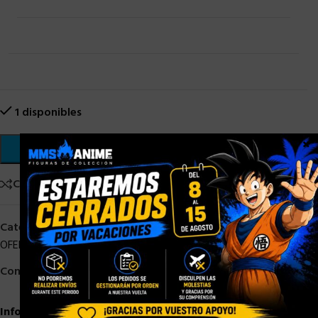
1 disponibles
×
AÑADIR AL CARRITO
Comparar
Añadir a la lista de deseos
Categorías:
MASTERS OF THE UNIVERSE STOCK
,
MATTEL
,
OFERTAS
,
STOCK/DISPONIBLE
,
SUPERHEROES
Compartir:
Información adicional