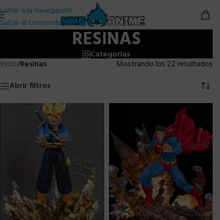
Saltar a la navegación
Saltar al contenido principal
RESINAS
Categorías
Inicio
/
Resinas
Mostrando los 22 resultados
Abrir filtros