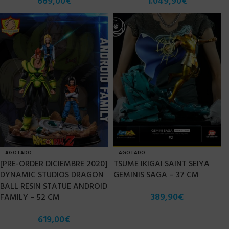
669,00
€
1.049,90
€
AGOTADO
AGOTADO
[PRE-ORDER DICIEMBRE 2020]
TSUME IKIGAI SAINT SEIYA
DYNAMIC STUDIOS DRAGON
GEMINIS SAGA – 37 CM
BALL RESIN STATUE ANDROID
389,90
€
FAMILY – 52 CM
619,00
€