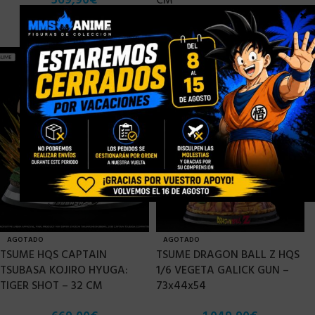
569,90
€
CM
×
229,90
€
AGOTADO
AGOTADO
TSUME HQS CAPTAIN
TSUME DRAGON BALL Z HQS
TSUBASA KOJIRO HYUGA:
1/6 VEGETA GALICK GUN –
TIGER SHOT – 32 CM
73x44x54