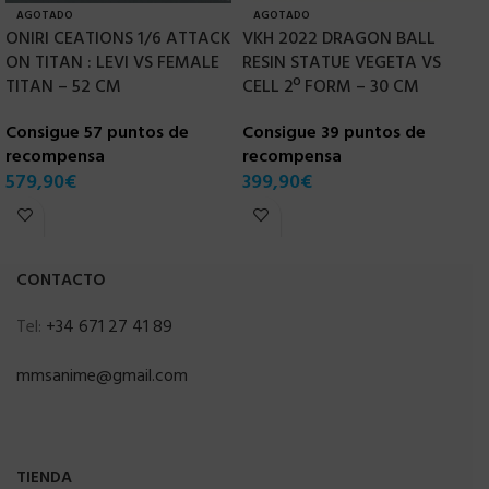
AGOTADO
AGOTADO
ONIRI CEATIONS 1/6 ATTACK
VKH 2022 DRAGON BALL
F
ON TITAN : LEVI VS FEMALE
RESIN STATUE VEGETA VS
P
TITAN – 52 CM
CELL 2º FORM – 30 CM
E
Consigue 57 puntos de
Consigue 39 puntos de
C
recompensa
recompensa
r
579,90
€
399,90
€
4
CONTACTO
Tel:
+34 671 27 41 89
mmsanime@gmail.com
TIENDA