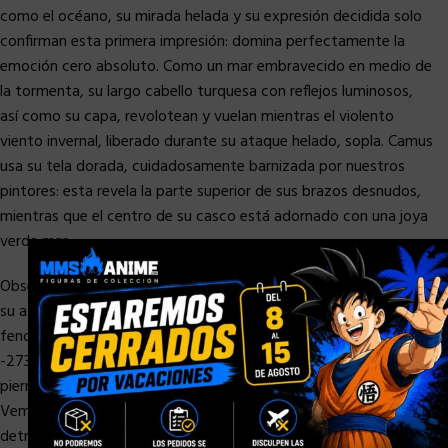
como el océano, su mirada helada y su expresión decidida solo
confirman esta primera impresión: domina perfectamente la
emoción cero absoluto. Como un mar embravecido en medio de
la tormenta, su largo cabello turquesa con reflejos luminosos,
así como su capa, revolotean y vuelan mientras el violento
viento invernal, liberado durante su ataque helado, sopla. Camus
usa su tela dorada, cuidadosamente barnizada por nuestros
pintores: esta revela la parte superior de sus brazos desnudos,
mientras que el centro de su casco está adornado con una joya
verde mar.
×
Observamos aquí al Santo de Oro mientras está llevando a cabo
su ataque más terrible: la Ejecución Aurora, una ola de energía
fenomenal capaz de acercarse al cero absoluto más cercano, o
-273.15 ° C. Camus concentra su cosmos al máximo, con las
piernas separadas, sus manos y brazos formando un ánfora.
Vemos la inmensa figura espectral de Acuario elevándose
detrás de él. Hecho en resina translúcida, esta mujer con rasgos