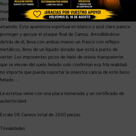
finos y cabello largo, con un vestido drapeado y pulseras,
muestra tonos monocromáticos. Con vistas al Acuario Santo,
destaca especialmente el brillo y la calidez de los colores de su
atuendo. Esta apariencia espiritual en blanco y azul claro parece
proteger y apoyar el ataque final de Camus. Arrodillándose
detrás de él, lleva con ambas manos un frasco con reflejos
metálicos, lleno de un líquido dorado que está a punto de
verter. Los imponentes picos de hielo de resina transparente
que se elevan del suelo helado solo confirman esa fría realidad:
no importa que pueda soportar la siniestra caricia de este beso
helado …
La estatua viene con una placa numerada y un certificado de
autenticidad.
Escala 1/6 Carrera total de 2500 piezas.
Trivialidades