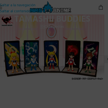
Saltar a la navegación
Saltar al contenido principal
TAMASHII BUDDIES
Categorías
Inicio
/
Bandai
/
Tamashii Buddies
No se han encontrado productos que coincidan con tu
selección.