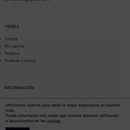
TIENDA
Tienda
Mi cuenta
Pedidos
Finalizar compra
INFORMACIÓN
FAQs
Utilizamos cookies para darle la mejor experiencia en nuestra
Puntos Recompensa
web.
Pago Aplazado
Puede informarse más sobre qué cookies estamos utilizando
o desactivarlas en los
ajustes
.
Blog Noticias