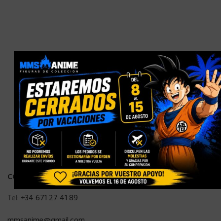
×
CONTACTO
Tel:
+34 671 27 41 89
mmsanime@gmail.com