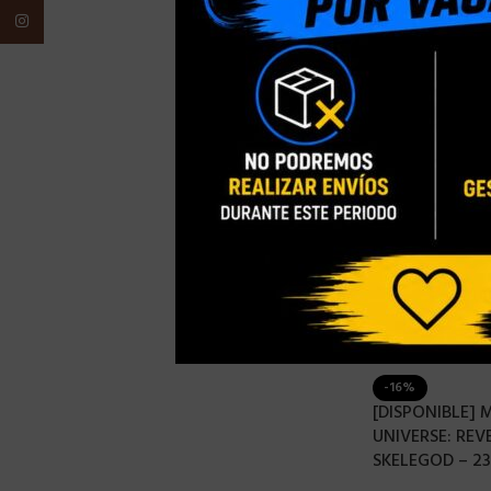
Instagram
-16%
[DISPONIBLE] 
UNIVERSE: RE
SKELEGOD – 2