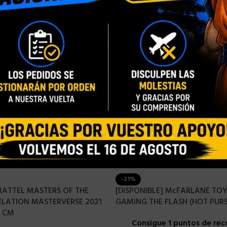
-21%
MATTEL MASTERS OF THE
[DISPONIBLE] McFARLANE TOY
VELATION MASTERVERSE 2021
GAMING THE FLASH (HOT PURS
3 CM
Consigue 1 puntos de re