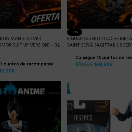
-6%
IRON MAN 3: SILVER
FIGUARTS ZERO TOUCHE META
MOR SUIT UP VERSION) – 32
SAINT SEIYA SAGITTARIUS SEI
Consigue 16 puntos de r
43 puntos de recompensa
179,90
€
169,90
€
39,90
€