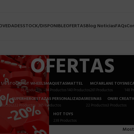
NOVEDADES
STOCK/DISPONIBLE
OFERTAS
Blog Noticias
FAQs
Co
OFERTAS
 1/6 STOCK
HOT WHEELS
MAQUETAS
MATTEL
MCFARLANE TOYS
NEC
s
66 Productos
14 Productos
140 Productos
261 Productos
148 P
 7
SUPERHEROES
TAZAS PERSONALIZADAS
RESINAS
ONIRI CREAT
oductos
222 Productos
365 Productos
22 Productos
3 Productos
HOT TOYS
238 Productos
Most