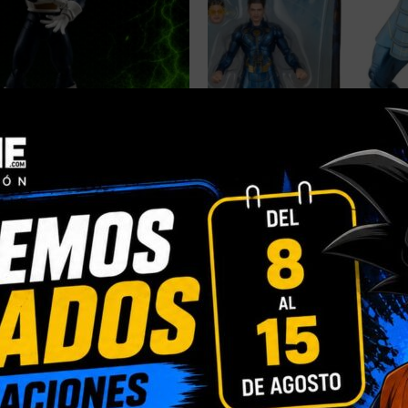
-20%
 PREMIUM BANDAI DRAGON
[DISPONIBLE] HASBRO MARVE
 -OLD BATTLE CLOTHES- 14
ETERNALS: MARVEL’S IKARIS – 
Consigue 1 puntos de re
4 puntos de recompensa
24,90
€
19,90
€
,90
€