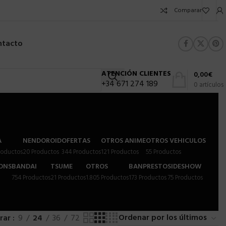
Comparar
ntacto
ATENCIÓN CLIENTES
0,00
€
+34 671 274 189
0
artículos
A
NENDOROID
OFERTAS
OTROS ANIME
OTROS VEHICULOS
roductos
20 Productos
344 Productos
121 Productos
55 Productos
IONS
BANDAI
TSUME
OTROS
BANPRESTO
SIDESHOW
754 Productos
21 Productos
1.805 Productos
173 Productos
75 Productos
rar
9
24
36
72