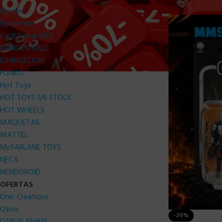
Bandai
Banpresto
Card Game DBZ
DRAGON BALL
EVANGELION
FUNKO
Hot Toys
HOT TOYS 1/6 STOCK
HOT WHEELS
MAQUETAS
MATTEL
McFARLANE TOYS
NECA
NENDOROID
OFERTAS
Oniri Creations
Otros
-20%