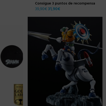
Consigue 3 puntos de recompensa
39,90
€
31,90
€