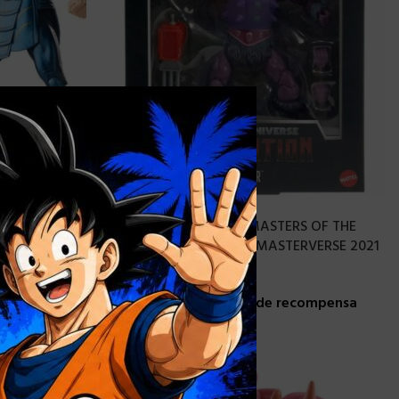
×
-23%
L LEGENDS
[DISPONIBLE] MATTEL MASTERS OF THE
15 CM
UNIVERSE: REVELATION MASTERVERSE 2021
SPIKOR – 18 CM
compensa
Consigue 1 puntos de recompensa
25,90
€
19,90
€