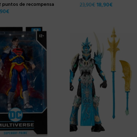
2 puntos de recompensa
23,90
€
18,90
€
,90
€