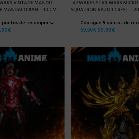
 WARS VINTAGE MANDO
JAZWARES STAR WARS MICRO
E MANDALORIAN – 10 CM
SQUADRON RAZOR CREST – 2
1 puntos de recompensa
Consigue 5 puntos de re
,90
€
69,90
€
59,90
€