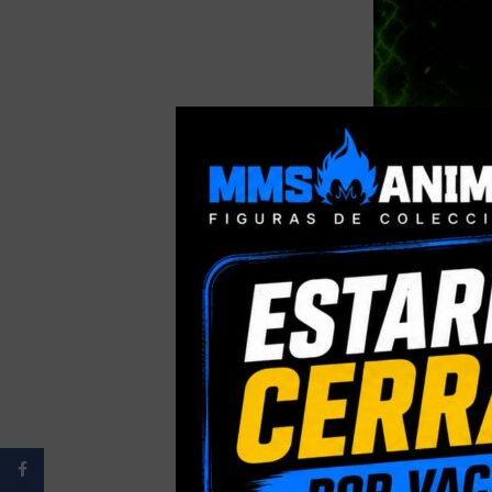
-9%
S.H FIGUARTS
BALL Z VEGETA
CM
Consigue 
54,90
€
49
Facebook