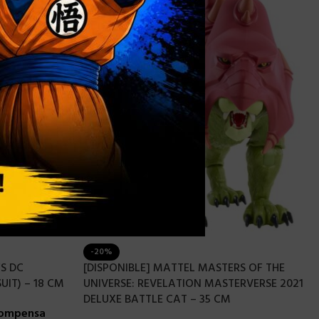
-20%
S DC
[DISPONIBLE] MATTEL MASTERS OF THE
UIT) – 18 CM
UNIVERSE: REVELATION MASTERVERSE 2021
DELUXE BATTLE CAT – 35 CM
compensa