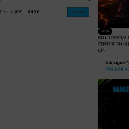
Precio:
10€
—
440€
FILTRAR
-12%
HOT TOYS 1/6 
CENTURION (AR
CM
Consigue 
499,90
€
4