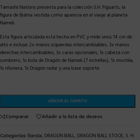
Tamashii Nations presenta para la colección S.H. Figuarts, la
figura de Bulma vestida como aparecia en el viasje al planeta
Namek.
Esta figura articulada está hecha en PVC y mide unos 14 cm de
alto e incluye 2x manos izquierdas intercambiables, 3x manos
derechas intercambiables, 3x caras opcionales, 1x cabeza con
sombrero, 1x bola de Dragón de Namek (7 estrellas), 1x mochila,
1x riñonera, 1x Dragón radar y una base soporte.
AÑADIR AL CARRITO
Comparar
Añadir a la lista de deseos
Categorías:
Bandai
,
DRAGON BALL
,
DRAGON BALL STOCK
,
S. H.