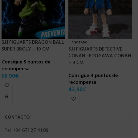
S.H FIGUARTS DRAGON BALL
AGOTADO
SUPER BROLY – 19 CM
S.H FIGUARTS DETECTIVE
S
CONAN : EDOGAWA CONAN
A
Consigue 5 puntos de
– 9 CM
recompensa
C
56,90
€
Consigue 4 puntos de
r
recompensa
6
42,90
€
CONTACTO
Tel:
+34 671 27 41 89