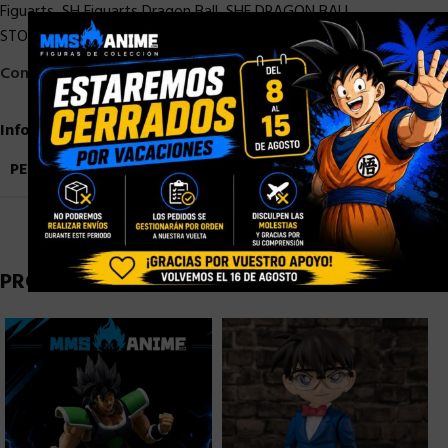
Figuarts
,
SH Figuarts Dragon Ball
,
SHF DRAGON BALL
,
×
STOCK/DISPONIBLE
Compartir:
Información adicional
PESO
0,9 kg
PRODUCTOS RELACIONADOS