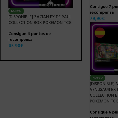
Consigue 7 pu
NUEVO
NUEVO
recompensa
[DISPONIBLE] ZACIAN EX DE PAUL
[DISPONIBLE] CORO
79,90
€
G
COLLECTION BOX POKEMON TCG
ELITE TRAINER BOX
TCG + CAJA DE PET
Consigue 4 puntos de
recompensa
Consigue 8 puntos 
45,90
€
recompensa
89,90
€
NUEVO
[DISPONIBLE]
VENUSAUR EX
COLLECTION 
POKEMON TC
Consigue 6 pu