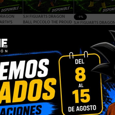
 DRAGON
S.H FIGUARTS DRAGON
-9%
EARTH’S
BALL PICCOLO THE PROUD
S.H FIGUARTS DRAGO
N – 12 CM
NAMEKIAN – 16 CM (3RD.
BALL Z MAJIN BOO G
2026)
LAUNCH 2026 RE-RUN)
VER. RE-RUN – 18 CM
ntos de
Consigue 5 puntos de
Consigue 7 puntos d
recompensa
recompensa
56,90
€
79,90
€
72,90
€
ON BALL
S.H FIGUARTS DRAGON BALL
S.H FIG
SUPER
SUPER SAIYAN GOD SUPER
SUPER S
 15 CM
SAIYAN VEGETA 15TH
INSTINCT
ANNIVERSARY VERSION – 14 CM
de
Consigue
Consigue 7 puntos de
recompe
recompensa
89,90
€
74,90
€