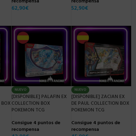
recompensa
recompensa
62,90
€
52,90
€
BLE] CHARIZARD EX
 COLLECTION BOX
N TCG
 5 puntos de
nsa
NUEVO
NUEVO
[DISPONIBLE] PALAFIN EX
[DISPONIBLE] ZACIAN EX
 BOX
COLLECTION BOX
DE PAUL COLLECTION BOX
POKEMON TCG
POKEMON TCG
Consigue 4 puntos de
Consigue 4 puntos de
recompensa
recompensa