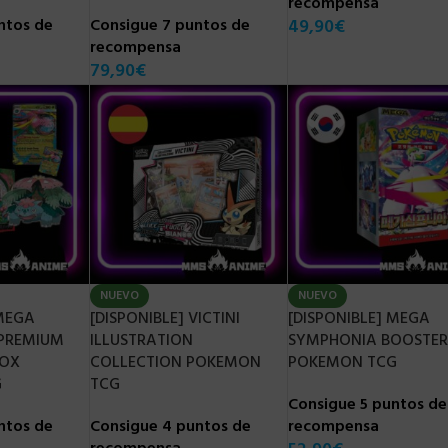
recompensa
ntos de
Consigue 7 puntos de
49,90
€
NUEVO
NUEVO
recompensa
NA ASTRAL
[DISPONIBLE] KINGAMBIT
[DISPONI
79,90
€
 POKEMON
ILLUSTRATION COLLECTION
SPECIAL
 PROTECTOR
POKEMON TCG
POKEMO
de
Consigue 4 puntos de
Consigue
recompensa
recompe
42,90
€
59,90
€
NUEVO
NUEVO
 MEGA
[DISPONIBLE] VICTINI
[DISPONIBLE] MEGA
 PREMIUM
ILLUSTRATION
SYMPHONIA BOOSTER
BOX
COLLECTION POKEMON
POKEMON TCG
G
TCG
Consigue 5 puntos de
ntos de
Consigue 4 puntos de
recompensa