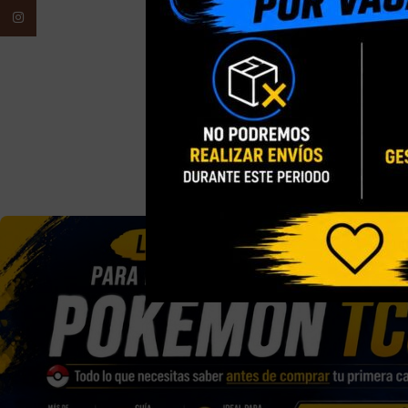
S.H FIGUARTS
Instagram
BALL SUPER U
GOHAN SUPER 
CM
Consigue 3 pu
recompensa
32,90
€