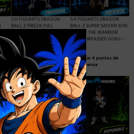
S.H FIGUARTS DRAGON
S.H FIGUARTS DRAGON
BALL Z FRIEZA FULL
BALL Z SUPER SAIYAN SON
N
POWER BATTLE SCARRED
GOHAN THE WARRIOR
×
OOD
EDITION- 13 CM
WHO SURPASSED GOKU –
11 CM
Consigue 6 puntos de
e
recompensa
Consigue 4 puntos de
63,90
€
recompensa
UARTS DRAGON BALL
46,90
€
ON GOKU ULTRA
 RE-RUN – 14 CM
 8 puntos de
nsa