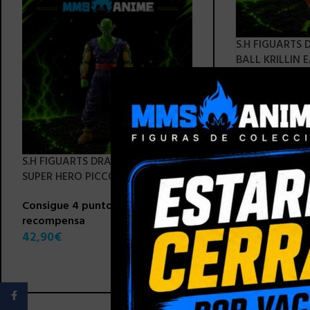
S.H FIGUARTS
BALL KRILLIN 
STRONGEST MA
(3RD. LAUNCH 
Consigue 4 pu
recompensa
49,90
€
S.H FIGUARTS DRAGON BALL
S.H FIGUARTS DRAG
SUPER HERO PICCOLO – 16 CM
SUPER SAIYAN GOD 
SAIYAN SON GOKU –
Consigue 4 puntos de
recompensa
Consigue 4 puntos 
42,90
€
recompensa
42,90
€
Facebook