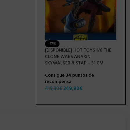
-17%
-3
DRAGON BALL
[DISPONIBLE] HOT TOYS 1/6 THE
[DI
13 CM
CLONE WARS ANAKIN
WAR
SKYWALKER & STAP – 31 CM
30 
ntos de
Consigue 34 puntos de
Con
€
recompensa
re
419,90
€
349,90
€
295