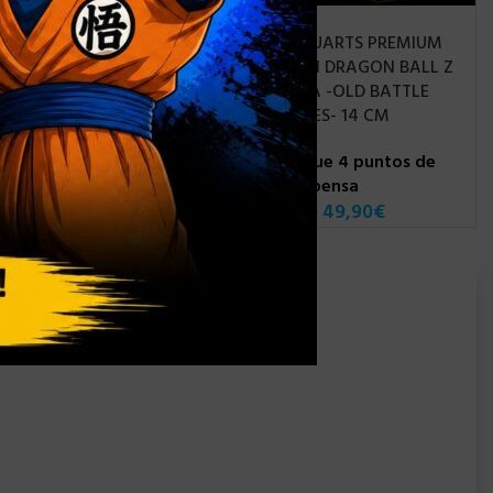
S.H FIGUARTS DRAGON
-9%
BALL ZARBON (1ST.
N
S.H FIGUARTS PREMIUM
LAUNCH 2022) – 16 CM
3 CM
BANDAI DRAGON BALL Z
VEGETA -OLD BATTLE
Consigue 7 puntos de
CLOTHES- 14 CM
recompensa
79,90
€
Consigue 4 puntos de
recompensa
54,90
€
49,90
€