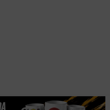
-14%
S.H FIGUARTS 
ANDROID 20 – 
Consigue 5 pu
recompensa
69,90
€
59,90