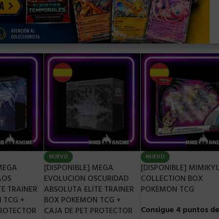
NUEVO
NUEVO
 MEGA
[DISPONIBLE] MEGA
[DISPONIBLE] MIMIKY
AOS
EVOLUCION OSCURIDAD
COLLECTION BOX
TE TRAINER
ABSOLUTA ELITE TRAINER
POKEMON TCG
 TCG +
BOX POKEMON TCG +
Consigue 4 puntos d
PROTECTOR
CAJA DE PET PROTECTOR