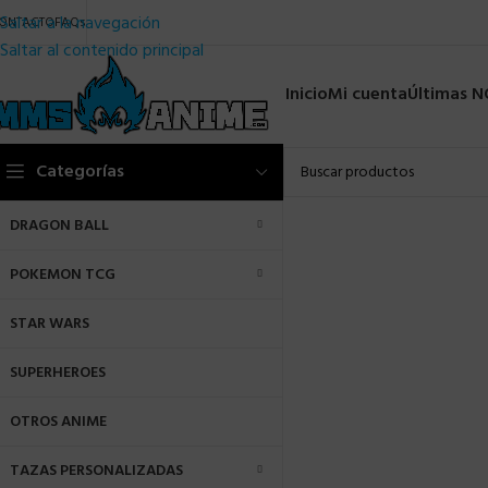
Saltar a la navegación
ONTACTO
FAQs
Saltar al contenido principal
Inicio
Mi cuenta
Últimas 
Categorías
DRAGON BALL
POKEMON TCG
STAR WARS
SUPERHEROES
OTROS ANIME
TAZAS PERSONALIZADAS