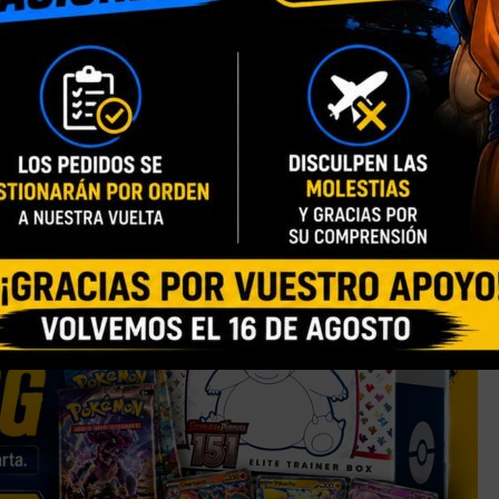
 DRAGON
S.H FIGUARTS DRAGON
-14%
LTIMATE
BALL SUPER BROLY – 19 CM
S.H FIGUARTS DRAGO
HERO – 15
BALL ANDROID 20 – 1
Consigue 5 puntos de
recompensa
Consigue 5 puntos de
ntos de
56,90
€
recompensa
69,90
€
59,90
€