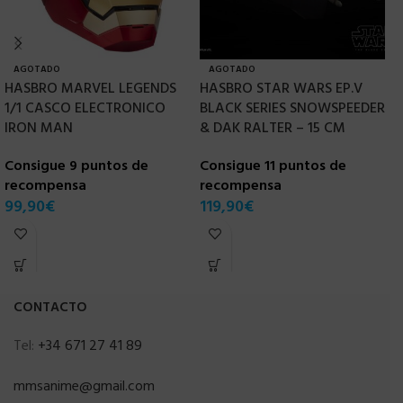
AGOTADO
AGOTADO
HASBRO MARVEL LEGENDS
HASBRO STAR WARS EP.V
1/1 CASCO ELECTRONICO
BLACK SERIES SNOWSPEEDER
H
IRON MAN
& DAK RALTER – 15 CM
B
P
Consigue 9 puntos de
Consigue 11 puntos de
recompensa
recompensa
C
99,90
€
119,90
€
r
3
CONTACTO
Tel:
+34 671 27 41 89
mmsanime@gmail.com