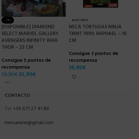
-7%
AGOTADO
[DISPONIBLE] DIAMOND
NECA TORTUGAS NINJA
N
SELECT MARVEL GALLERY
TMNT 1990: RAPHAEL – 18
T
AVENGERS INFINITY WAR:
CM
–
THOR – 23 CM
Consigue 3 puntos de
C
Consigue 5 puntos de
recompensa
r
recompensa
39,90
€
3
59,90
€
55,90
€
CONTACTO
Tel:
+34 671 27 41 89
mmsanime@gmail.com