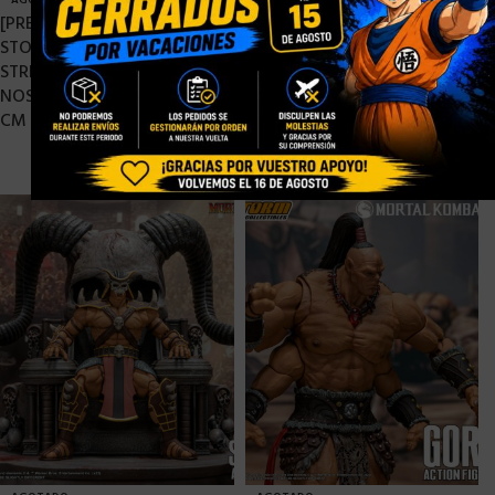
AGOTADO
AGOTADO
[PRE-ORDER MARZO 2021]
[PRE-ORDER MARZO 2021]
STORM COLLECTIBLES 1/12
STORM COLLECTIBLES 1/12
STREET FIGHTER V E. HONDA
TEKKEN 7 JIN KAZAMA – 17
NOSTALGIA COSTUME – 18
CM
CM
86,90
€
104,90
€