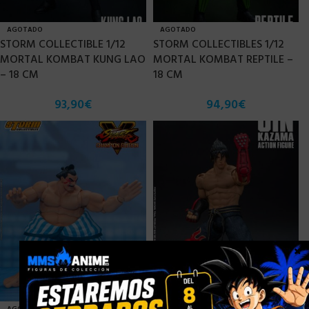
AGOTADO
AGOTADO
STORM COLLECTIBLE 1/12
STORM COLLECTIBLES 1/12
MORTAL KOMBAT KUNG LAO
MORTAL KOMBAT REPTILE –
– 18 CM
18 CM
93,90
€
94,90
€
×