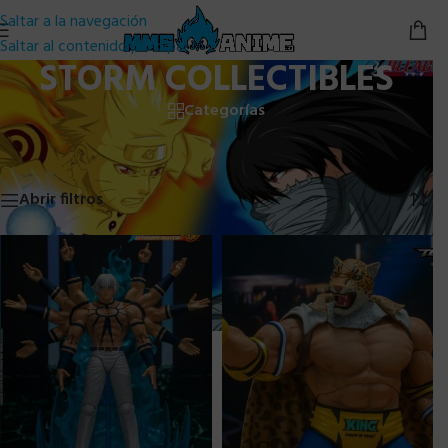
Saltar a la navegación
Saltar al contenido principal
STORM COLLECTIBLES
Categorías
Inicio
/
Otros
/
STORM COLLECTIBLES
Mostrando los 11 resultados
Abrir filtros