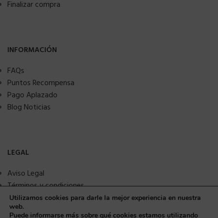
Finalizar compra
INFORMACIÓN
FAQs
Puntos Recompensa
Pago Aplazado
Blog Noticias
LEGAL
Aviso Legal
Términos y condiciones
Política de privacidad
Utilizamos cookies para darle la mejor experiencia en nuestra
web.
Política de Cookies
Puede informarse más sobre qué cookies estamos utilizando