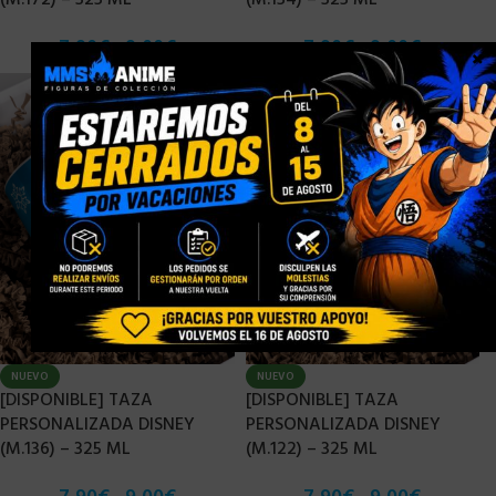
(M.172) – 325 ML
(M.154) – 325 ML
7,90
€
9,00
€
7,90
€
9,00
€
-
-
×
NUEVO
NUEVO
[DISPONIBLE] TAZA
[DISPONIBLE] TAZA
PERSONALIZADA DISNEY
PERSONALIZADA DISNEY
(M.136) – 325 ML
(M.122) – 325 ML