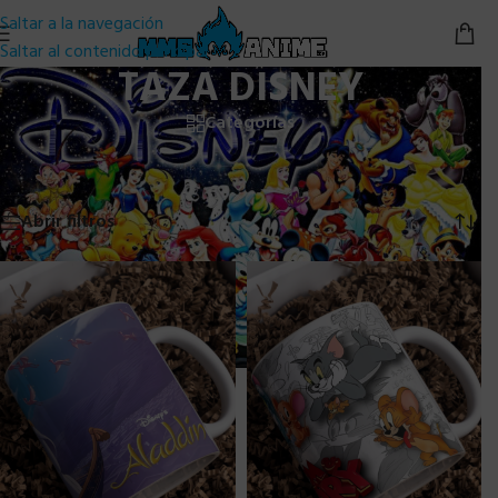
Saltar a la navegación
Saltar al contenido principal
TAZA DISNEY
Categorías
Inicio
/
TAZAS PERSONALIZADAS
/
TAZA DISNEY
Mostrando los 14 resultados
Abrir filtros