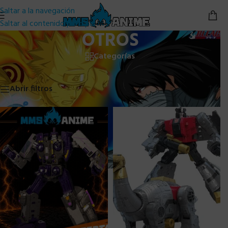
Saltar a la navegación
Saltar al contenido principal
OTROS
Categorías
Inicio
/
Otros
Mostrando 1–24 de 1805 resultados
Abrir filtros