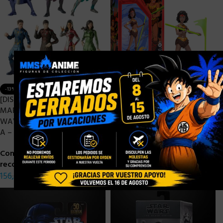
×
[DISPONIBLE] HASBRO
-13%
[DISPONIBLE] HASBRO
DUNGEONS & DRAGONS
MARVEL LEGENDS ETERNALS
DIANA THE ACROBAT
WAVE 1 SET 7 FIGURAS BUILD
CARTOON SERIES – 15 CM
A – 15 CM
Consigue 2 puntos de
Consigue 13 puntos de
recompensa
recompensa
28,90
€
156,90
€
136,90
€