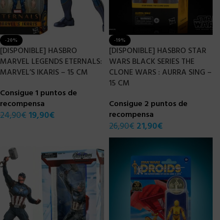
-20%
-19%
[DISPONIBLE] HASBRO
[DISPONIBLE] HASBRO STAR
MARVEL LEGENDS ETERNALS:
WARS BLACK SERIES THE
MARVEL’S IKARIS – 15 CM
CLONE WARS : AURRA SING –
15 CM
Consigue 1 puntos de
recompensa
Consigue 2 puntos de
24,90
€
19,90
€
recompensa
26,90
€
21,90
€