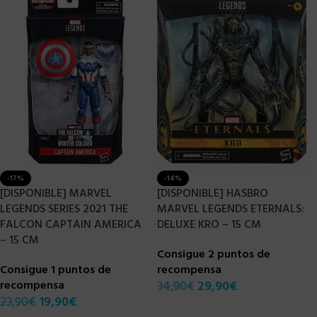
-17%
-14%
[DISPONIBLE] MARVEL
[DISPONIBLE] HASBRO
LEGENDS SERIES 2021 THE
MARVEL LEGENDS ETERNALS:
FALCON CAPTAIN AMERICA
DELUXE KRO – 15 CM
– 15 CM
Consigue 2 puntos de
Consigue 1 puntos de
recompensa
recompensa
34,90
€
29,90
€
23,90
€
19,90
€