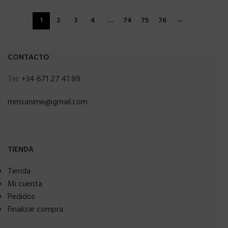
1
2
3
4
…
74
75
76
→
CONTACTO
Tel:
+34 671 27 41 89
mmsanime@gmail.com
TIENDA
Tienda
Mi cuenta
Pedidos
Finalizar compra