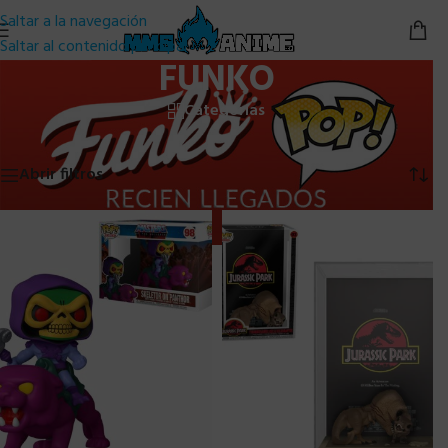
Saltar a la navegación
Saltar al contenido principal
FUNKO
Categorías
Inicio
/
FUNKO
Mostrando 1–24 de 109 resultados
Abrir filtros