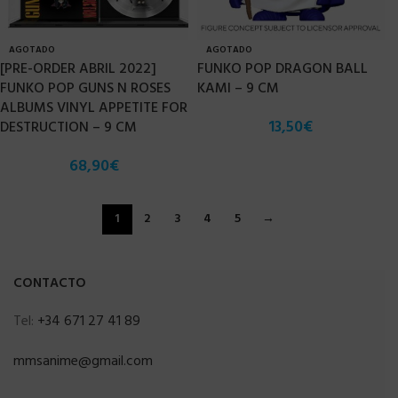
AGOTADO
AGOTADO
[PRE-ORDER ABRIL 2022]
FUNKO POP DRAGON BALL
FUNKO POP GUNS N ROSES
KAMI – 9 CM
ALBUMS VINYL APPETITE FOR
13,50
€
DESTRUCTION – 9 CM
68,90
€
1
2
3
4
5
→
CONTACTO
Tel:
+34 671 27 41 89
mmsanime@gmail.com