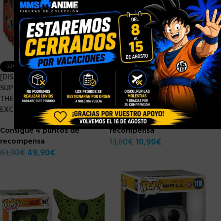
-22%
-20%
[DISPONIBLE] FUNKO POP
[DISPONIBLE] FUNKO POP
SUPER SIZED MASTERS OF
SAINT SEIYA PEGASUS SEIYA
THE UNIVERSE BEAST MAN
– 9 CM
EXCLUSIVE – 25 CM
Consigue 1 puntos de
Consigue 4 puntos de
recompensa
recompensa
13,60
€
10,90
€
63,90
€
49,90
€