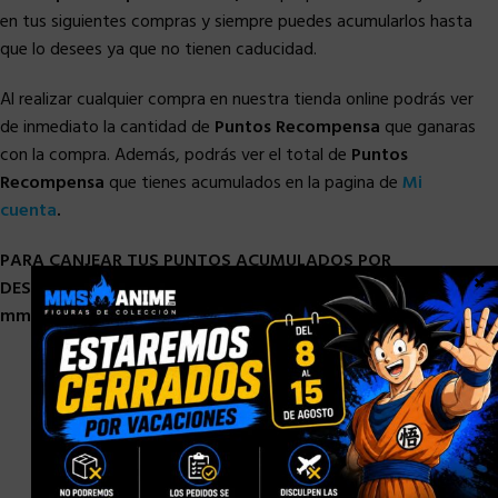
en tus siguientes compras y siempre puedes acumularlos hasta
que lo desees ya que no tienen caducidad.
Al realizar cualquier compra en nuestra tienda online podrás ver
de inmediato la cantidad de
Puntos Recompensa
que ganaras
con la compra. Además, podrás ver el total de
Puntos
Recompensa
que tienes acumulados en la pagina de
Mi
cuenta
.
PARA CANJEAR TUS PUNTOS ACUMULADOS POR
×
DESCUENTOS POR FAVOR CONTACTA CON NOSOTROS A :
mmsanime@gmail.com