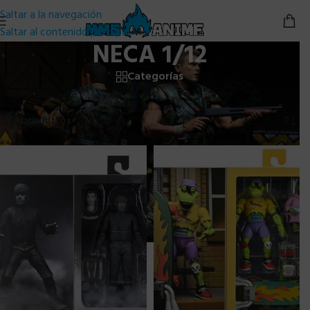
Saltar a la navegación
Saltar al contenido principal
NECA 1/12
Categorías
Inicio
/
NECA
/
Neca 1/12
Mostrando 1–24 de 134 resultados
Abrir filtros