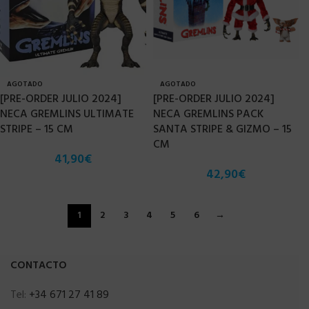
AGOTADO
AGOTADO
[PRE-ORDER JULIO 2024]
[PRE-ORDER JULIO 2024]
NECA GREMLINS ULTIMATE
NECA GREMLINS PACK
STRIPE – 15 CM
SANTA STRIPE & GIZMO – 15
CM
41,90
€
42,90
€
1
2
3
4
5
6
→
CONTACTO
Tel:
+34 671 27 41 89