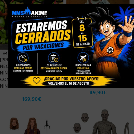
×
AGOTADO
AGOTADO
[PRE-ORDER ENERO 2025]
[PRE-ORDER MARZO 2025]
NECA TEENAGE MUTANT
NECA DINOSAURS ULTIMATE
NINJA TURTLES MIRAGE
EARL SINCLAIR WESAYSO
COMICS PACK 4 TORTUGAS
VER. SCALE ACTION – 18 CM
NINJA – 18 CM
49,90
€
169,90
€