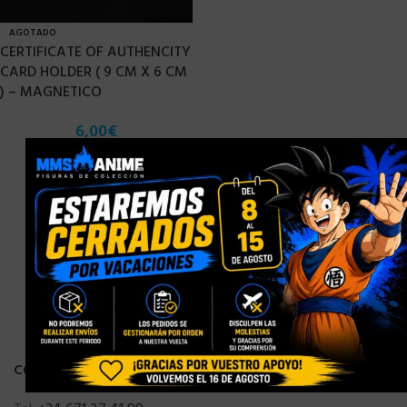
AGOTADO
CERTIFICATE OF AUTHENCITY
CARD HOLDER ( 9 CM X 6 CM
) – MAGNETICO
6,00
€
×
CONTACTO