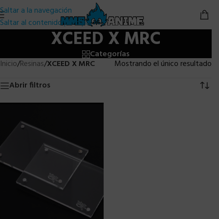
Saltar a la navegación
Saltar al contenido principal
XCEED X MRC
Categorías
Inicio
/
Resinas
/
XCEED X MRC
Mostrando el único resultado
Abrir filtros