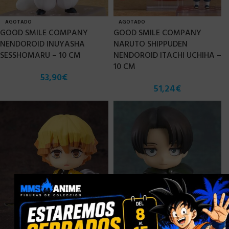
AGOTADO
AGOTADO
GOOD SMILE COMPANY
GOOD SMILE COMPANY
NENDOROID INUYASHA
NARUTO SHIPPUDEN
SESSHOMARU – 10 CM
NENDOROID ITACHI UCHIHA –
10 CM
53,90
€
51,24
€
×