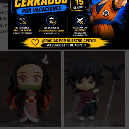
AGOTADO
AGOTADO
GOOD SMILE COMPANY
GOOD SMILE COMPANY
KIMETSU NO YAIBA DEMON
ATTACK ON TITAN
SLAYER NENDOROID ZENITSU
NENDOROID LEVI – 10 CM
AGATSUMA – 10 CM
42,90
€
44,90
€