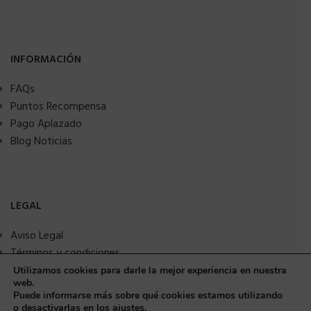
INFORMACIÓN
FAQs
Puntos Recompensa
Pago Aplazado
Blog Noticias
LEGAL
Aviso Legal
Términos y condiciones
Política de privacidad
Utilizamos cookies para darle la mejor experiencia en nuestra
web.
Política de Cookies
¿Necesitas ayuda?
Puede informarse más sobre qué cookies estamos utilizando
Seguridad y protección a compradores
o desactivarlas en los
ajustes
.