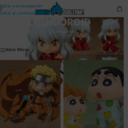
Saltar a la navegación
Saltar al contenido principal
NENDOROID
Categorías
Inicio
/
NENDOROID
Mostrando los 20 resultados
Abrir filtros