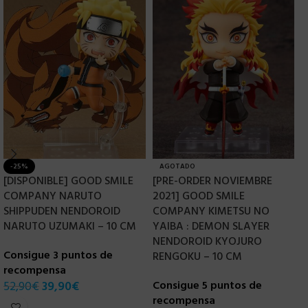
-25%
AGOTADO
[DISPONIBLE] GOOD SMILE
[PRE-ORDER NOVIEMBRE
G
COMPANY NARUTO
2021] GOOD SMILE
K
SHIPPUDEN NENDOROID
COMPANY KIMETSU NO
S
NARUTO UZUMAKI – 10 CM
YAIBA : DEMON SLAYER
Z
NENDOROID KYOJURO
Consigue 3 puntos de
RENGOKU – 10 CM
recompensa
C
52,90
€
39,90
€
Consigue 5 puntos de
r
recompensa
4