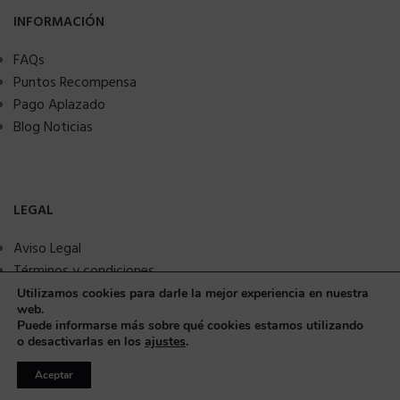
INFORMACIÓN
FAQs
Puntos Recompensa
Pago Aplazado
Blog Noticias
LEGAL
Aviso Legal
Términos y condiciones
Política de privacidad
Utilizamos cookies para darle la mejor experiencia en nuestra
web.
Política de Cookies
Puede informarse más sobre qué cookies estamos utilizando
Seguridad y protección a compradores
o desactivarlas en los
ajustes
.
Aceptar
© Copyright 2025 MMSANIME. Todos los derechos reservados