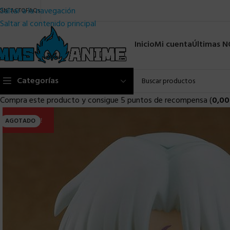
Saltar a la navegación
ONTACTO
FAQs
Saltar al contenido principal
Inicio
Mi cuenta
Últimas 
Categorías
Compra este producto y consigue 5 puntos de recompensa (
0,00
ULTIMA!!
AGOTADO