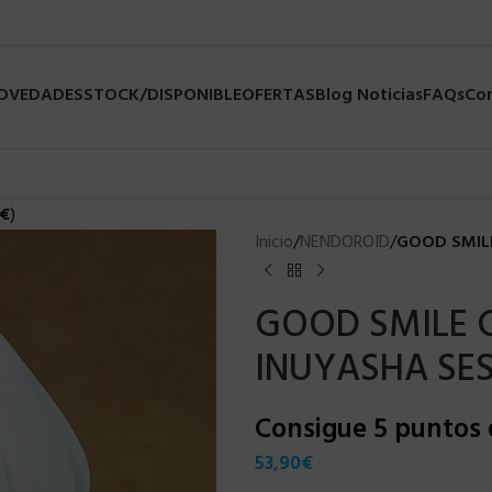
NOVEDADES
STOCK/DISPONIBLE
OFERTAS
Blog Noticias
FAQs
Co
€
)
Inicio
/
NENDOROID
/
GOOD SMIL
GOOD SMILE
INUYASHA SE
Consigue 5 puntos
53,90
€