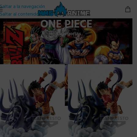
Saltar a la navegación
Saltar al contenido principal
ONE PIECE
Categorías
Inicio
/
Banpresto
/
One Piece
Mostrando los 5 resultados
Abrir filtros