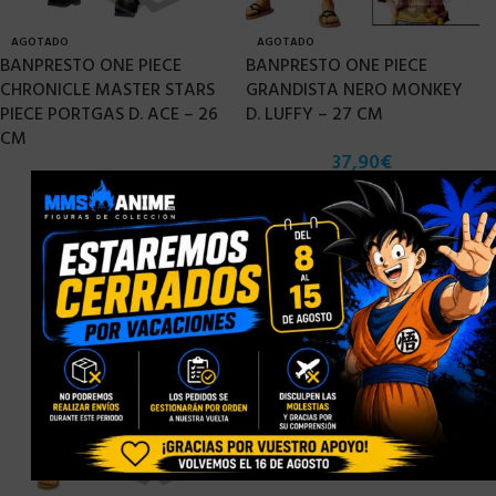
AGOTADO
AGOTADO
BANPRESTO ONE PIECE
BANPRESTO ONE PIECE
CHRONICLE MASTER STARS
GRANDISTA NERO MONKEY
PIECE PORTGAS D. ACE – 26
D. LUFFY – 27 CM
CM
37,90
€
38,90
€
×