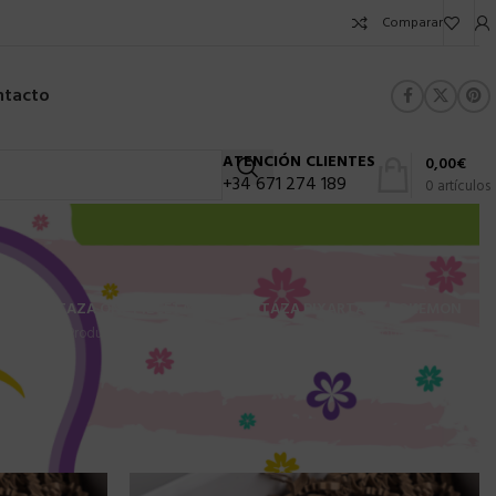
Comparar
ntacto
ATENCIÓN CLIENTES
0,00
€
+34 671 274 189
0
artículos
E
NAVIDAD
TAZA ONE PIECE
TAZA PADRE
TAZA PIXAR
TAZA POKEMON
uctos
4 Productos
9 Productos
14 Productos
35 Productos
rar
9
24
36
72