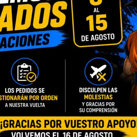
NUEVO
 TAZA PERSONALIZADA
[DISPONIBLE] TAZA PERSONA
 – 325 ML
MADRE (M.224) – 325 ML
7,90
€
10,90
€
7,90
€
9,00
€
-
-