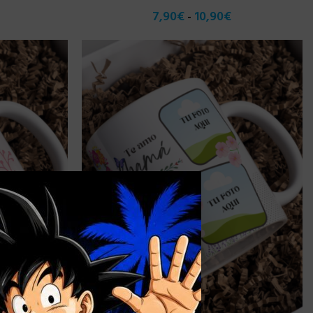
7,90
€
10,90
€
-
×