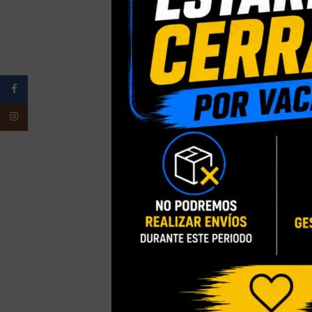
NUEVO
[DISPONIBLE]
MADRE (M.248)
Facebook
Instagram