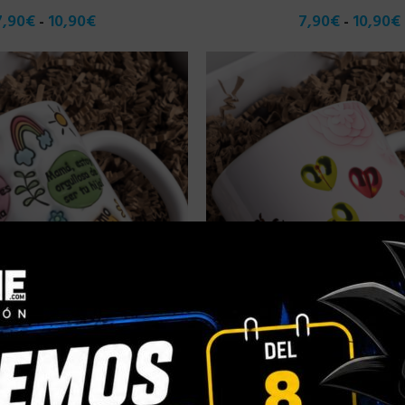
7,90
€
10,90
€
7,90
€
10,90
€
-
-