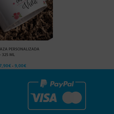
 TAZA PERSONALIZADA
– 325 ML
7,90
€
9,00
€
-