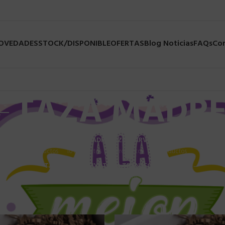
NOVEDADES
STOCK/DISPONIBLE
OFERTAS
Blog Noticias
FAQs
Co
TAZA MADR
MULA 1
TAZA GAMER
TAZA MADRE
TAZA MARVEL
TAZA NARUTO
TAZA 
s
13 Productos
10 Productos
12 Productos
4 Productos
22 Prod
TAZA SAINT SEIYA
TAZA TRANSFORMERS
6 Productos
35 Productos
ERSONALIZADAS
/
TAZA MADRE
Most