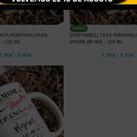
NUEVO
 TAZA PERSONALIZADA
[DISPONIBLE] TAZA PERSONA
 – 325 ML
MADRE (M.166) – 325 ML
7,90
€
9,00
€
7,90
€
9,00
€
-
-