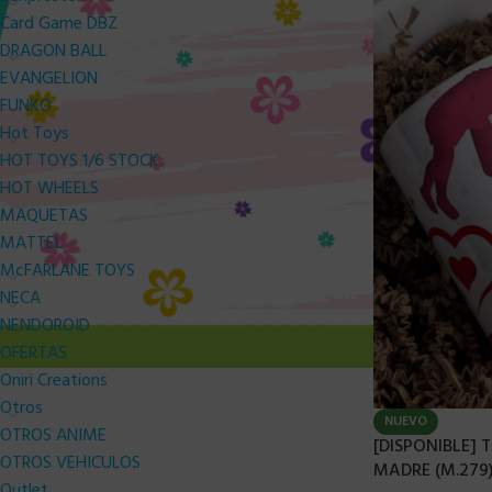
Card Game DBZ
DRAGON BALL
EVANGELION
FUNKO
Hot Toys
HOT TOYS 1/6 STOCK
HOT WHEELS
MAQUETAS
MATTEL
McFARLANE TOYS
NECA
NENDOROID
OFERTAS
Oniri Creations
Otros
NUEVO
OTROS ANIME
[DISPONIBLE]
OTROS VEHICULOS
MADRE (M.279)
Outlet