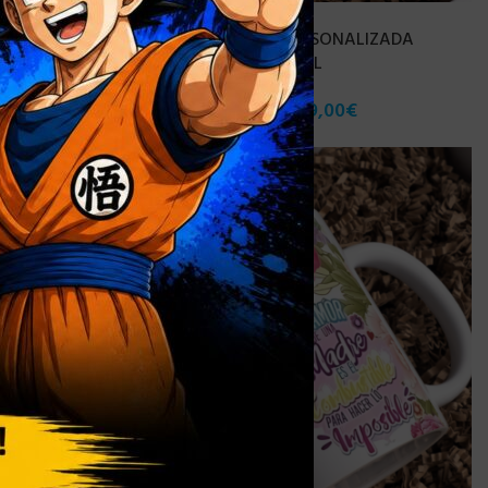
NUEVO
LIZADA
[DISPONIBLE] TAZA PERSONALIZADA
MADRE (M.204) – 325 ML
7,90
€
9,00
€
-