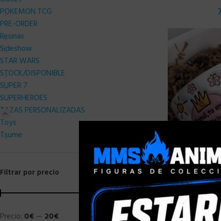
POKEMON TCG
PRE-ORDER
Resinas
Sideshow
STAR WARS
STOCK/DISPONIBLE
SUPER 7
SUPERHEROES
TAZAS PERSONALIZADAS
Toys
Tsume
Filtrar por precio
Precio:
0€
—
20€
FILTRAR