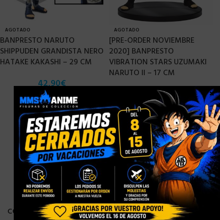
AGOTADO
AGOTADO
BANPRESTO NARUTO
[PRE-ORDER NOVIEMBRE
SHIPPUDEN GRANDISTA NERO
2020] BANPRESTO
HATAKE KAKASHI – 29 CM
VIBRATION STARS UZUMAKI
NARUTO II – 17 CM
42,90
€
×
29,71
€
CONTACTO