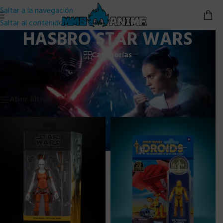
Saltar a la navegación
Saltar al contenido principal
HASBRO STAR WARS
Categorías
Inicio
/
Otros
/
HASBRO
/
HASBRO STAR WARS
Mostrando 1–24 de 611 resultados
Abrir filtros