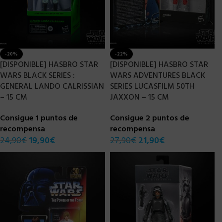
-20%
-22%
[DISPONIBLE] HASBRO STAR
[DISPONIBLE] HASBRO STAR
WARS BLACK SERIES :
WARS ADVENTURES BLACK
GENERAL LANDO CALRISSIAN
SERIES LUCASFILM 50TH
– 15 CM
JAXXON – 15 CM
Consigue 1 puntos de
Consigue 2 puntos de
recompensa
recompensa
24,90
€
19,90
€
27,90
€
21,90
€