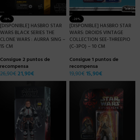
-19%
-20%
[DISPONIBLE] HASBRO STAR
[DISPONIBLE] HASBRO STAR
WARS BLACK SERIES THE
WARS: DROIDS VINTAGE
CLONE WARS : AURRA SING –
COLLECTION SEE-THREEPIO
15 CM
(C-3PO) – 10 CM
Consigue 2 puntos de
Consigue 1 puntos de
recompensa
recompensa
26,90
€
21,90
€
19,90
€
15,90
€