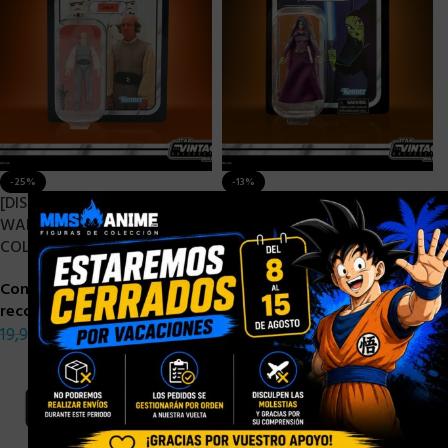
-25%
-13%
[DISPONIBLE] HASBRO STAR
[DISPONIBLE] HASBRO STAR
×
WARS EPISODE V VINTAGE
WARS THE CLONE WARS
COLLECTION LOBOT – 10 CM
VINTAGE COLLECTION
BARRISS OFFEE – 10 CM
Consigue 1 puntos de
recompensa
Consigue 1 puntos de
19,90
€
14,90
€
recompensa
22,90
€
19,90
€