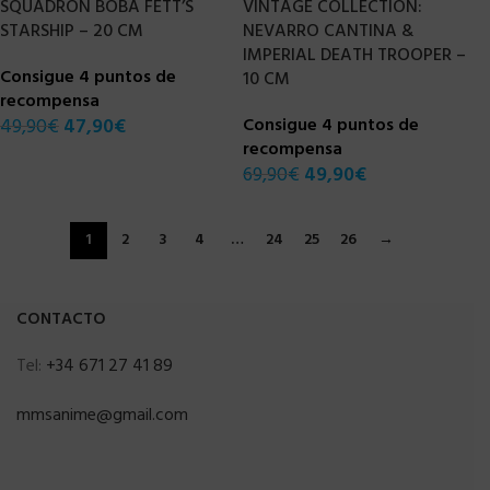
SQUADRON BOBA FETT’S
VINTAGE COLLECTION:
STARSHIP – 20 CM
NEVARRO CANTINA &
IMPERIAL DEATH TROOPER –
Consigue 4 puntos de
10 CM
recompensa
49,90
€
47,90
€
Consigue 4 puntos de
recompensa
69,90
€
49,90
€
1
2
3
4
…
24
25
26
→
CONTACTO
Tel:
+34 671 27 41 89
mmsanime@gmail.com