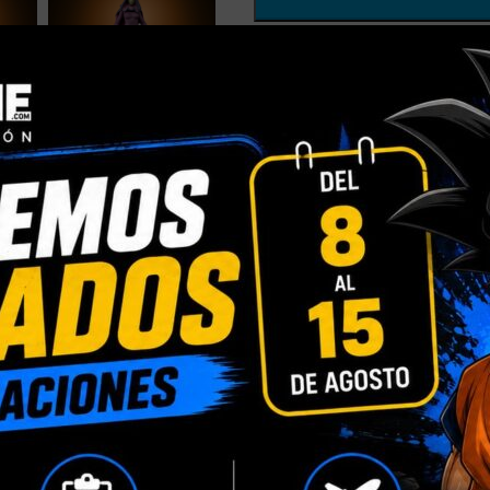
Comparar
Añadir a la
Categorías:
HASBRO
,
HASBRO 
Vintage Collection Star Wars
Compartir:
INFORMACIÓN ADICIONAL