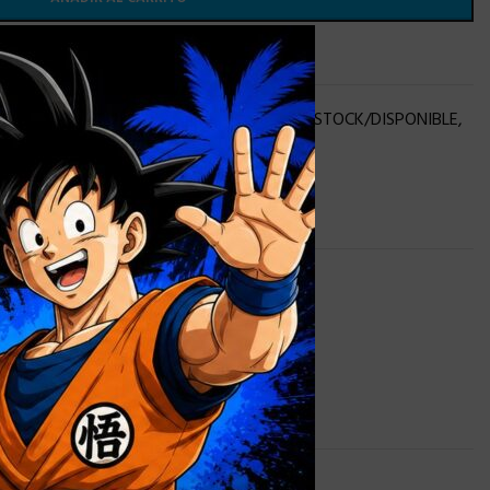
×
 lista de deseos
STAR WARS
,
HASBRO STOCK
,
STAR WARS
,
STOCK/DISPONIBLE
,
0,9 kg