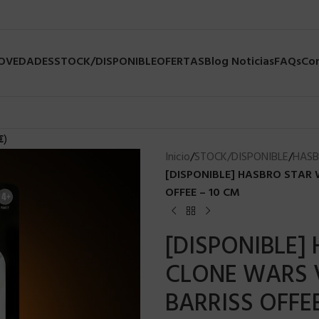
NOVEDADES
STOCK/DISPONIBLE
OFERTAS
Blog Noticias
FAQs
Co
€
)
Inicio
/
STOCK/DISPONIBLE
/
HASB
[DISPONIBLE] HASBRO STAR
OFFEE – 10 CM
[DISPONIBLE]
CLONE WARS 
BARRISS OFFEE