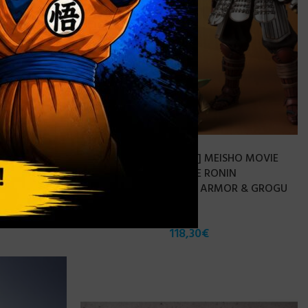
AGOTADO
LE SUIT
[PRE-ORDER ABRIL 2022] MEISHO MOVIE
09F DOM
REALIZATION EXCLUSIVE RONIN
E. – 13 CM
MANDALORIAN BESKAR ARMOR & GROGU
25 ANNIVERSARY
118,30
€