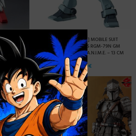
×
AGOTADO
LE SUIT
[PRE-ORDER JUNIO 2022] MOBILE SUIT
8GP01 FB
GUNDAM ROBOT SPIRITS RGM-79N GM
M
CUSTOM GUNDAM VER A.N.I.M.E. – 13 CM
52,90
€