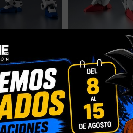
AGOTADO
NIO 2022] MOBILE SUIT
[PRE-ORDER JUNIO 2022] MOBI
 SPIRITS RX-78GP03S
GUNDAM ROBOT SPIRITS RX-7
.I.M.E. – 13 CM
GUNDAM VER A.N.I.M.E. – 13 C
56,90
€
62,90
€