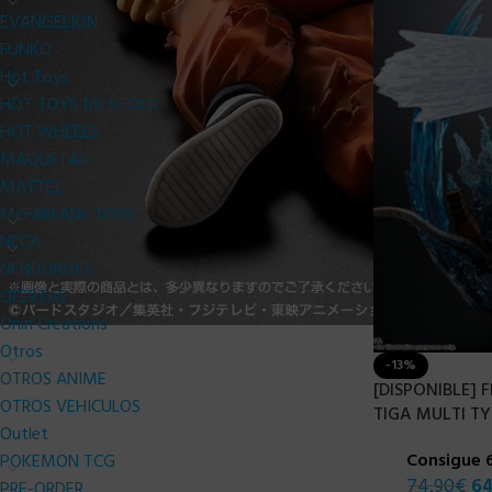
EVANGELION
FUNKO
Hot Toys
HOT TOYS 1/6 STOCK
HOT WHEELS
MAQUETAS
MATTEL
McFARLANE TOYS
NECA
NENDOROID
OFERTAS
Oniri Creations
Otros
-13%
OTROS ANIME
[DISPONIBLE]
OTROS VEHICULOS
TIGA MULTI TY
Outlet
Consigue 
POKEMON TCG
74,90
€
64
PRE-ORDER