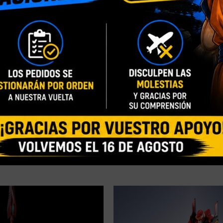
AGOTADO
NIO 2022] MOBILE SUIT
[PRE-ORDER JUNIO 2022] MOBI
 SPIRITS RX-78 GP02A
GUNDAM ROBOT SPIRITS MS-
.I.M.E. – 13 CM
TROOPER GUNDAM VER A.N.I.M.
62,90
€
59,90
€