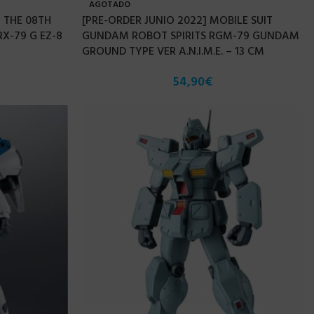
AGOTADO
 THE 08TH
[PRE-ORDER JUNIO 2022] MOBILE SUIT
X-79 G EZ-8
GUNDAM ROBOT SPIRITS RGM-79 GUNDAM
GROUND TYPE VER A.N.I.M.E. – 13 CM
54,90
€