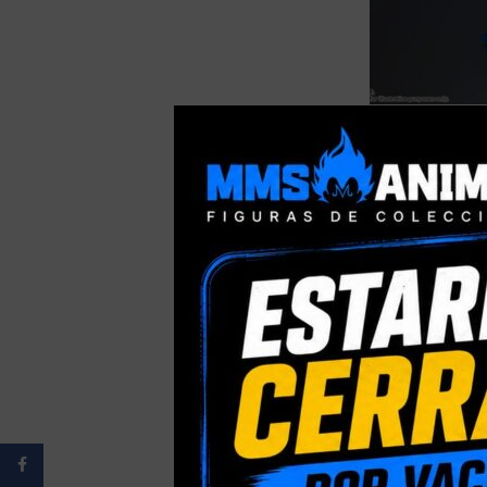
AGOTADO
[PRE-ORDER JU
GUNDAM ROBOT
GUNDAM VER A.N
Facebook