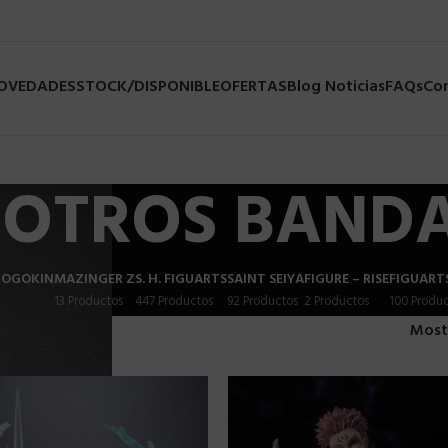
NOVEDADES
STOCK/DISPONIBLE
OFERTAS
Blog Noticias
FAQs
Co
OTROS BANDA
HOGOKIN
MAZINGER Z
S. H. FIGUARTS
SAINT SEIYA
FIGURE – RISE
FIGUART
13 Productos
447 Productos
92 Productos
2 Productos
100 Produc
ros Bandai
Most