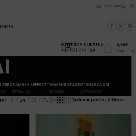
Comparar
ntacto
ATENCIÓN CLIENTES
0,00
€
+34 671 274 189
0
artículos
I
S ZERO
TAMASHII EFFECT
TAMASHII STAGE
OTROS BANDAI
tos
1 Producto
1 Producto
30 Productos
rar
9
24
36
72