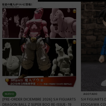
NUEVO
AGOTADO
[PRE-ORDER DICIEMBRE 2026] S.H FIGUARTS
S.H FIGUARTS 
DRAGON BALL Z SUPER BOO RE-ISSUE- 19
EDOGAWA CON