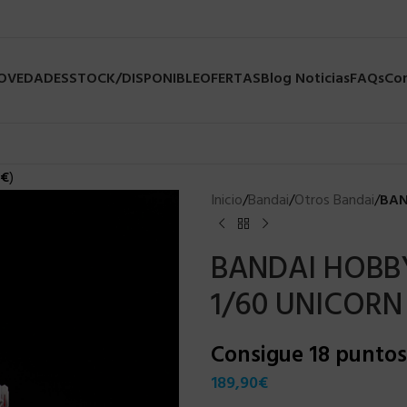
NOVEDADES
STOCK/DISPONIBLE
OFERTAS
Blog Noticias
FAQs
Co
€
)
Inicio
/
Bandai
/
Otros Bandai
/
BAN
BANDAI HOBB
1/60 UNICORN
Consigue 18 punto
189,90
€