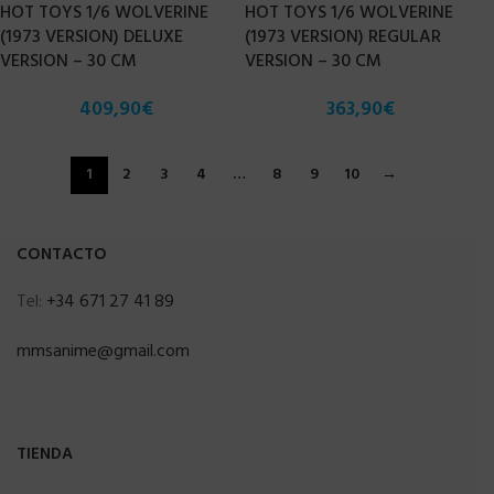
HOT TOYS 1/6 WOLVERINE
HOT TOYS 1/6 WOLVERINE
(1973 VERSION) DELUXE
(1973 VERSION) REGULAR
VERSION – 30 CM
VERSION – 30 CM
409,90
€
363,90
€
1
2
3
4
…
8
9
10
→
CONTACTO
Tel:
+34 671 27 41 89
mmsanime@gmail.com
TIENDA