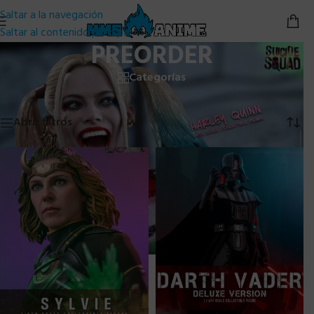
Saltar a la navegación
Saltar al contenido principal
PREORDER
Categorías
Inicio
/
Hot Toys
/
Preorder
Mostrando 1–24 de 217 resultados
Abrir filtros