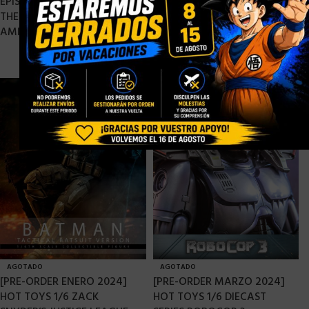
EPISODE II: THE ATTACK OF
32 CM
THE CLONES PADME
469,90
€
AMIDALA – 27 CM
339,90
€
AGOTADO
AGOTADO
[PRE-ORDER ENERO 2024]
[PRE-ORDER MARZO 2024]
HOT TOYS 1/6 ZACK
HOT TOYS 1/6 DIECAST