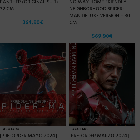
PANTHER (ORIGINAL SUIT) –
NO WAY HOME FRIENDLY
32 CM
NEIGHBORHOOD SPIDER-
MAN DELUXE VERSION – 30
364,90
€
CM
569,90
€
AGOTADO
AGOTADO
[PRE-ORDER MAYO 2024]
[PRE-ORDER MARZO 2024]