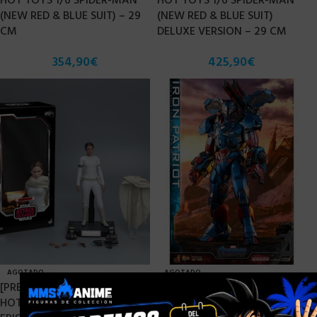
HOT TOYS 1/6 SPIDER-MAN
HOT TOYS 1/6 SPIDER-MAN
(NEW RED & BLUE SUIT) – 29
(NEW RED & BLUE SUIT)
CM
DELUXE VERSION – 29 CM
354,90
€
425,90
€
AGOTADO
AGOTADO
×
[PRE-ORDER MAYO 2024]
HOT TOYS 1/6 AVENGERS :
HOT TOYS 1/6 STAR WARS
ENDGAME IRON PATRIOT –