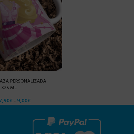
 TAZA PERSONALIZADA
– 325 ML
7,90
€
9,00
€
-