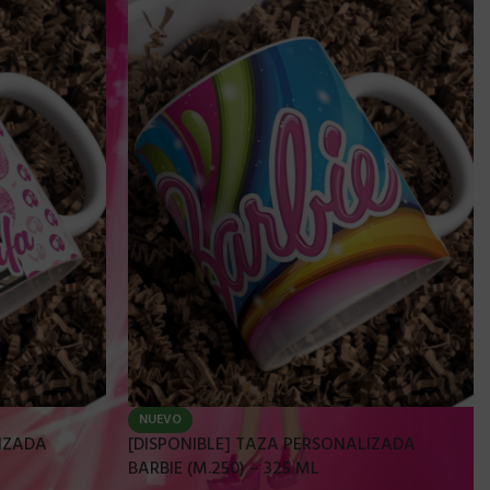
NUEVO
LIZADA
[DISPONIBLE] TAZA PERSONALIZADA
BARBIE (M.250) – 325 ML