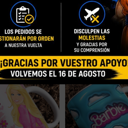
NUEVO
 TAZA PERSONALIZADA
[DISPONIBLE] TAZA PERSONA
 – 325 ML
BARBIE (M.150) – 325 ML
7,90
€
9,00
€
7,90
€
9,00
€
-
-