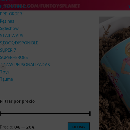
POKEMON TCG
PRE-ORDER
Resinas
Sideshow
STAR WARS
STOCK/DISPONIBLE
SUPER 7
SUPERHEROES
TAZAS PERSONALIZADAS
Toys
Tsume
Filtrar por precio
Precio:
0€
—
20€
FILTRAR