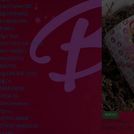
Card Game DBZ
DRAGON BALL
EVANGELION
FUNKO
Hot Toys
HOT TOYS 1/6 STOCK
HOT WHEELS
MAQUETAS
MATTEL
McFARLANE TOYS
NECA
NENDOROID
OFERTAS
Oniri Creations
Otros
NUEVO
OTROS ANIME
[DISPONIBLE]
OTROS VEHICULOS
BARBIE (M.281)
Outlet