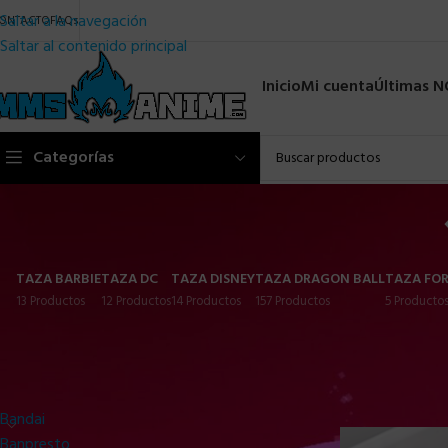
Saltar a la navegación
ONTACTO
FAQs
Saltar al contenido principal
Inicio
Mi cuenta
Últimas 
Categorías
TAZA BARBIE
TAZA DC
TAZA DISNEY
TAZA DRAGON BALL
TAZA FOR
13 Productos
12 Productos
14 Productos
157 Productos
5 Producto
Categorías
Inicio
/
TAZAS P
Bandai
Banpresto