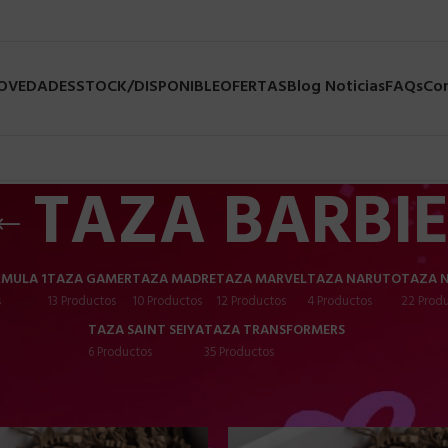
NOVEDADES
STOCK/DISPONIBLE
OFERTAS
Blog Noticias
FAQs
Co
TAZA BARBI
MULA 1
TAZA GAMER
TAZA MADRE
TAZA MARVEL
TAZA NARUTO
TAZA 
s
13 Productos
10 Productos
12 Productos
4 Productos
22 Prod
TAZA SAINT SEIYA
TAZA TRANSFORMERS
6 Productos
35 Productos
ERSONALIZADAS
/
TAZA BARBIE
Most