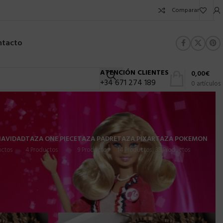
Comparar
ntacto
ATENCIÓN CLIENTES
0,00
€
+34 671 274 189
0
artículos
E
NAVIDAD
TAZA ONE PIECE
TAZA PADRE
TAZA PIXAR
TAZA POKEMON
uctos
4 Productos
9 Productos
14 Productos
35 Productos
rar
9
24
36
72