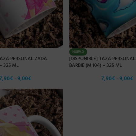
NUEVO
 TAZA PERSONALIZADA
[DISPONIBLE] TAZA PERSONA
 – 325 ML
BARBIE (M.104) – 325 ML
7,90
€
9,00
€
7,90
€
9,00
€
-
-