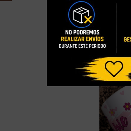
NUEVO
[DISPONIBLE]
BARBIE (M.168)