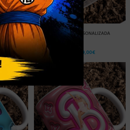
NUEVO
LIZADA
[DISPONIBLE] TAZA PERSONALIZADA
BARBIE (M.132) – 325 ML
7,90
€
9,00
€
-