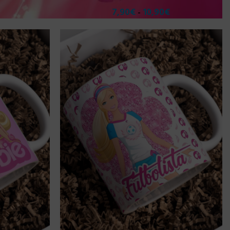
7,90
€
10,90
€
-