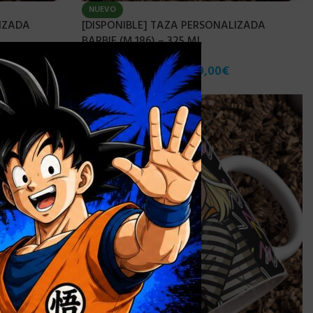
NUEVO
LIZADA
[DISPONIBLE] TAZA PERSONALIZADA
BARBIE (M.186) – 325 ML
×
7,90
€
9,00
€
-