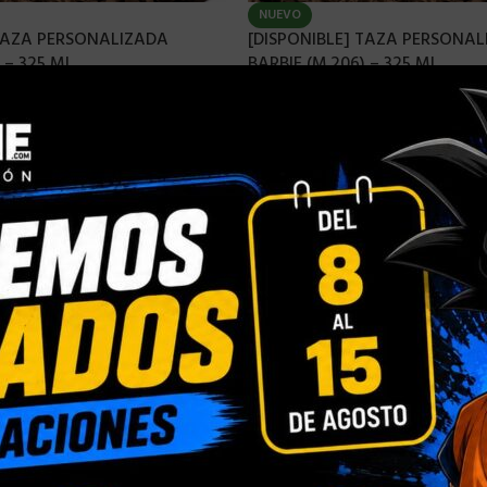
NUEVO
 TAZA PERSONALIZADA
[DISPONIBLE] TAZA PERSONA
 – 325 ML
BARBIE (M.206) – 325 ML
7,90
€
9,00
€
7,90
€
9,00
€
-
-