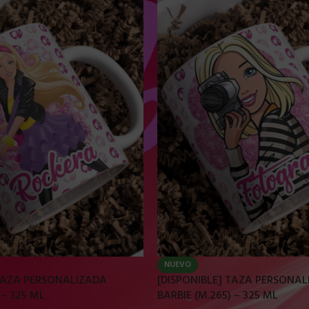
NUEVO
 TAZA PERSONALIZADA
[DISPONIBLE] TAZA PERSONA
 – 325 ML
BARBIE (M.265) – 325 ML