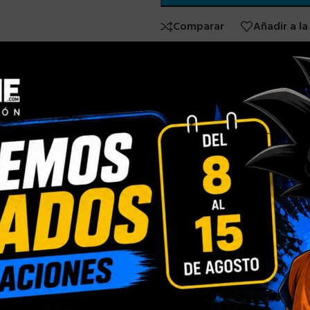
Comparar
Añadir a la
SKU:
N/D
Categorías:
TAZA BARBIE
,
TAZ
Compartir:
INFORMACIÓN ADICIONAL
Blister Personalizado
,
Caja con Ventana Person
ÓN
Normal