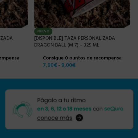
NUEVO
IZADA
[DISPONIBLE] TAZA PERSONALIZADA
DRAGON BALL (M.7) – 325 ML
compensa
Consigue 0 puntos de recompensa
7,90
€
9,00
€
-