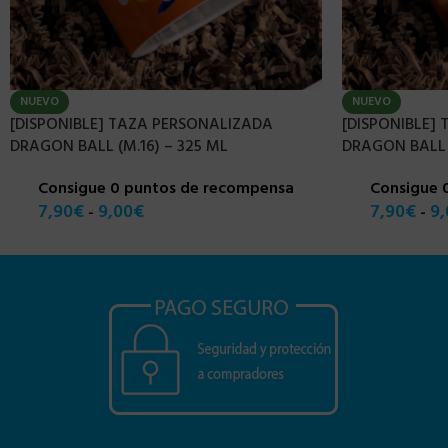
NUEVO
NUEVO
[DISPONIBLE] TAZA PERSONALIZADA
[DISPONIBLE]
DRAGON BALL (M.16) – 325 ML
DRAGON BALL (
Consigue 0 puntos de recompensa
Consigue 
7,90
€
9,00
€
7,90
€
9,
-
-