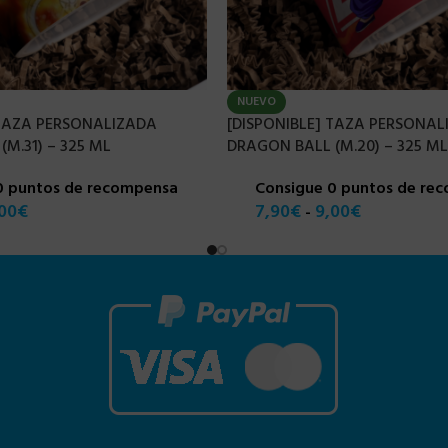
NUEVO
 TAZA PERSONALIZADA
[DISPONIBLE] TAZA PERSONAL
M.31) – 325 ML
DRAGON BALL (M.20) – 325 ML
0 puntos de recompensa
Consigue 0 puntos de re
00
€
7,90
€
9,00
€
-