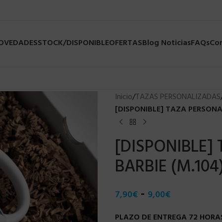
NOVEDADES
STOCK/DISPONIBLE
OFERTAS
Blog Noticias
FAQs
Co
Inicio
/
TAZAS PERSONALIZADAS
[DISPONIBLE] TAZA PERSONAL
[DISPONIBLE]
BARBIE (M.104
-
7,90
€
9,00
€
PLAZO DE ENTREGA 72 HORAS