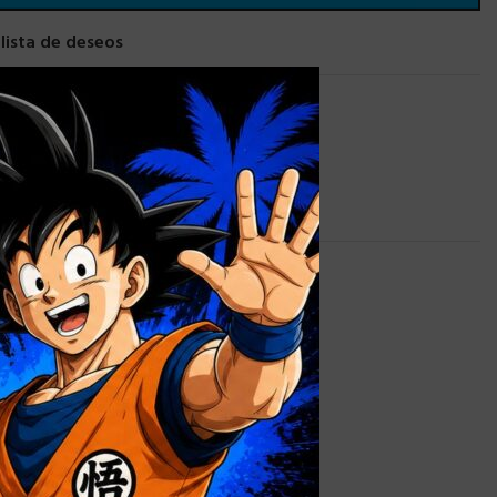
 lista de deseos
×
AS PERSONALIZADAS
0,9 kg
alizada
,
Caja
 sin Ventana