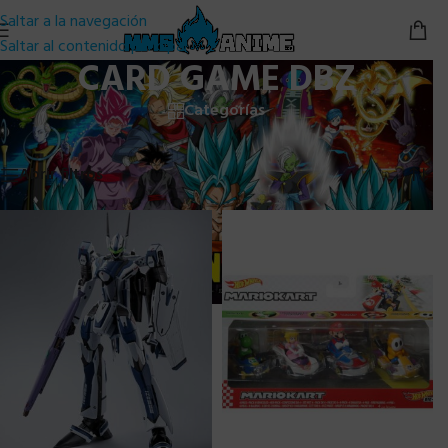
Saltar a la navegación
Saltar al contenido principal
CARD GAME DBZ
Categorías
Inicio
/
Card Game DBZ
Mostrando los 4 resultados
Abrir filtros