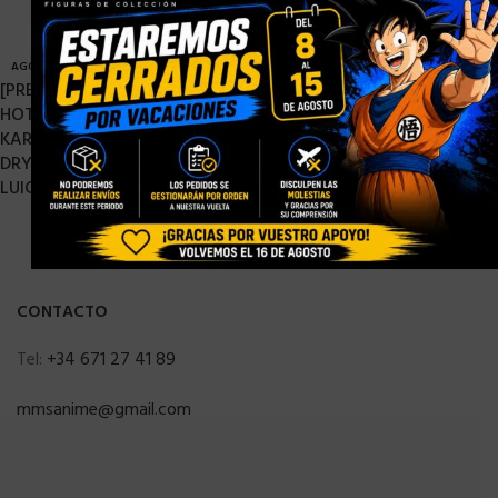
AGOTADO
AGOTADO
[PRE-ORDER DICIEMBRE 2021]
ULTIMATE GUARD SUPREME
HOT WHEELS 1/64 MARIO
COLLECTOR’S ALBUM
KART PACK 4 VEHICULOS:
QUADROW 3-RING XENOSKIN
DRY BONES, DONKEY KONG,
NEGRO
LUIGI & MARIO
29,90
€
35,90
€
CONTACTO
Tel:
+34 671 27 41 89
mmsanime@gmail.com