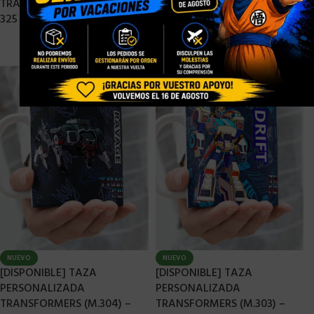
TRANSFORMERS (M.306) –
TRANSFORMERS (M.305) –
325 ML
325 ML
7,90
€
10,90
€
7,90
€
10,90
€
-
-
NUEVO
NUEVO
[DISPONIBLE] TAZA
[DISPONIBLE] TAZA
PERSONALIZADA
PERSONALIZADA
TRANSFORMERS (M.304) –
TRANSFORMERS (M.303) –