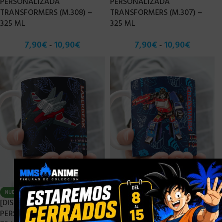
PERSONALIZADA
PERSONALIZADA
TRANSFORMERS (M.308) –
TRANSFORMERS (M.307) –
325 ML
325 ML
7,90
€
10,90
€
7,90
€
10,90
€
-
-
×
NUEVO
NUEVO
[DISPONIBLE] TAZA
[DISPONIBLE] TAZA
PERSONALIZADA
PERSONALIZADA