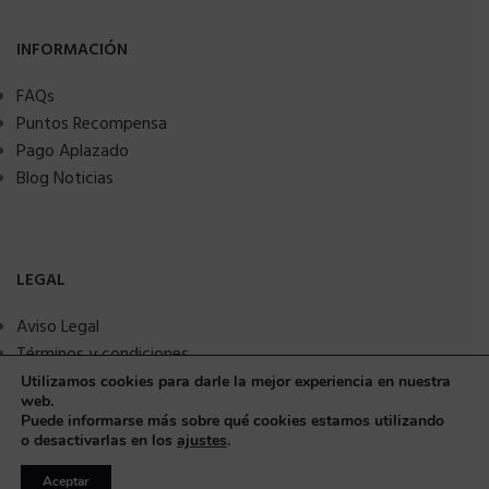
INFORMACIÓN
FAQs
Puntos Recompensa
Pago Aplazado
Blog Noticias
LEGAL
Aviso Legal
Términos y condiciones
Política de privacidad
Utilizamos cookies para darle la mejor experiencia en nuestra
web.
Política de Cookies
¿Necesitas ayuda?
Puede informarse más sobre qué cookies estamos utilizando
Seguridad y protección a compradores
o desactivarlas en los
ajustes
.
Aceptar