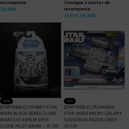
recompensa
Consigue 2 puntos de
29,90
€
recompensa
32,90
€
28,90
€
-30%
-4%
[DISPONIBLE] HASBRO STAR
[DISPONIBLE] JAZWARES
WARS BLACK SERIES CLONE
STAR WARS MICRO GALAXY
WARS LUCASFILM 50TH
SQUADRON RAZOR CREST –
CLONE PILOT HAWK – 15 CM
20 CM