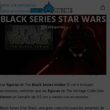
Saltar a la navegación
Saltar al contenido principal
BLACK SERIES STAR WARS
Categorías
Star Wars: The Black Series (TBS) es una línea de juguetes de
Star Wars en marcha producida por la compañía Hasbro
comenzando en 2013. La línea de juguetes incluye figuras de
acción, vehículos, sables de luz Force FX, artículos
coleccionables y más.
Muchas de las figuras de acción están basadas en personajes de
las películas, las series, los libros, los cómics y los videojuegos.
Las
figuras
de The
Black Series miden
15 cm e incluyen
accesorios, mientras que las
figuras
de The Vintage Collection
tienen
un tamaño de 9.5 cm y vienen con accesorios.
Black Series Star Wars, una gran colección para los amantes de