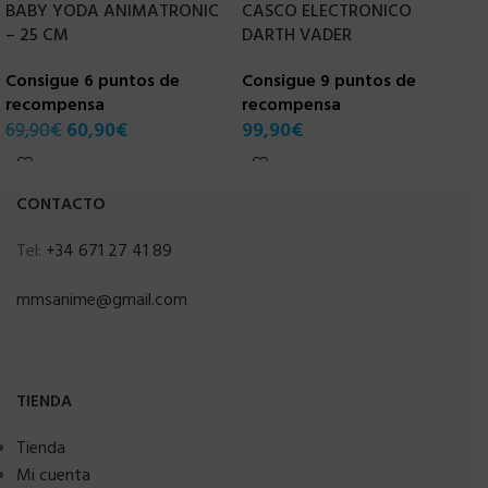
BABY YODA ANIMATRONIC
CASCO ELECTRONICO
C
– 25 CM
DARTH VADER
r
Consigue 6 puntos de
Consigue 9 puntos de
1
recompensa
recompensa
69,90
€
60,90
€
99,90
€
CONTACTO
Tel:
+34 671 27 41 89
mmsanime@gmail.com
TIENDA
Tienda
Mi cuenta