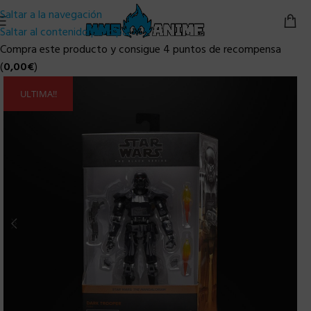
Saltar a la navegación
Saltar al contenido principal
Compra este producto y consigue 4 puntos de recompensa
(
0,00
€
)
ULTIMA!!