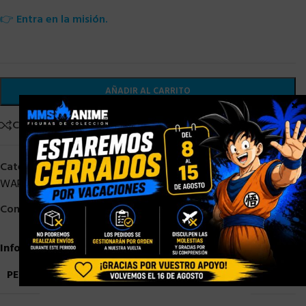
👉
Entra en la misión.
AÑADIR AL CARRITO
×
Comparar
Añadir a la lista de deseos
Categorías:
Black Series Star Wars
,
HASBRO
,
HASBRO STAR
WARS
,
HASBRO STOCK
,
STAR WARS
,
STOCK/DISPONIBLE
Compartir:
Información adicional
PESO
0,9 kg