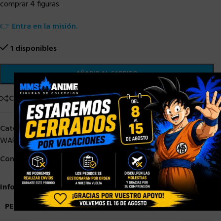
comprar 4 figuras.
👉
Entra en la misión.
1 disponibles
AÑADIR AL CARRITO
×
Comparar
Añadir a la lista de deseos
Categorías:
Black Series Star Wars
,
HASBRO
,
HASBRO STAR
WARS
,
HASBRO STOCK
,
STAR WARS
,
STOCK/DISPONIBLE
Compartir:
Información adicional
PESO
0,9 kg