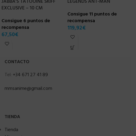
JABBA’S TATOOINE SKIFF
LEGENDS ANT-MAN
V
EXCLUSIVE – 10 CM
Consigue 11 puntos de
C
Consigue 6 puntos de
recompensa
r
recompensa
119,92
€
1
67,50
€
CONTACTO
Tel:
+34 671 27 41 89
mmsanime@gmail.com
TIENDA
Tienda