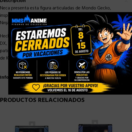
Descripción
Neca presenta esta figura articuladas de Mondo Gecko,
inspiradas en la serie de dibujos animados de “Teenage Mutant
×
Ninja Turtles” de los años 80.
Hecha en PVC, mide unos 18 cm y viene con su desintegrador
DX, un guantelete y una bomba de tiempo, además de un
patinete con ruedas giratorias, una bolsa de dinero, una figura
de Kerma, un gecko bebé y manos intercambiables.
Información adicional
PRODUCTOS RELACIONADOS