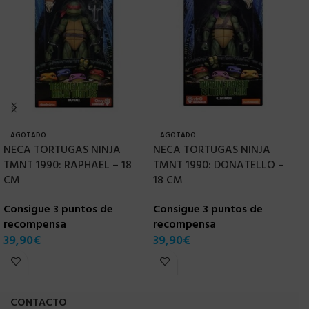
AGOTADO
AGOTADO
NECA TORTUGAS NINJA
NECA TORTUGAS NINJA
N
TMNT 1990: RAPHAEL – 18
TMNT 1990: DONATELLO –
T
CM
18 CM
–
Consigue 3 puntos de
Consigue 3 puntos de
C
recompensa
recompensa
r
39,90
€
39,90
€
3
CONTACTO