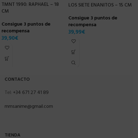
TMNT 1990: RAPHAEL – 18
S
LOS SIETE ENANITOS – 15 CM
CM
H
Consigue 3 puntos de
1
Consigue 3 puntos de
recompensa
recompensa
C
39,99
€
39,90
€
r
7
CONTACTO
Tel:
+34 671 27 41 89
mmsanime@gmail.com
TIENDA