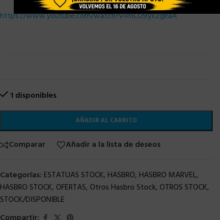
https://www.youtube.com/watch?v=mCU9yx2geaA
1 disponibles
AÑADIR AL CARRITO
Comparar
Añadir a la lista de deseos
Categorías:
ESTATUAS STOCK
,
HASBRO
,
HASBRO MARVEL
,
HASBRO STOCK
,
OFERTAS
,
Otros Hasbro Stock
,
OTROS STOCK
,
STOCK/DISPONIBLE
Compartir: