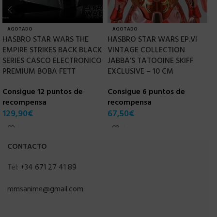
AGOTADO
AGOTADO
HASBRO STAR WARS THE
HASBRO STAR WARS EP.VI
H
EMPIRE STRIKES BACK BLACK
VINTAGE COLLECTION
F
SERIES CASCO ELECTRONICO
JABBA’S TATOOINE SKIFF
V
PREMIUM BOBA FETT
EXCLUSIVE – 10 CM
C
Consigue 12 puntos de
Consigue 6 puntos de
r
recompensa
recompensa
1
129,90
€
67,50
€
CONTACTO
Tel:
+34 671 27 41 89
mmsanime@gmail.com