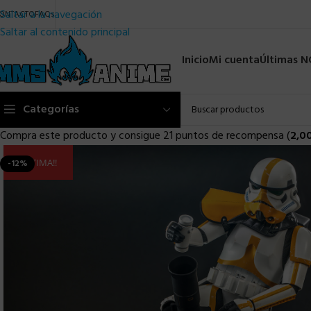
Saltar a la navegación
ONTACTO
FAQs
Saltar al contenido principal
Inicio
Mi cuenta
Últimas 
Categorías
Compra este producto y consigue 21 puntos de recompensa (
2,0
ULTIMA!!
-12%