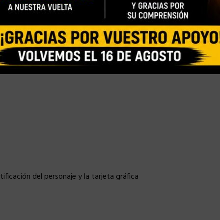
borada con marcas amarillas y efectos de intemperismo
ificación del personaje y la tarjeta gráfica