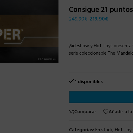
Consigue 21 punto
249,90
€
219,90
€
¡Sideshow y Hot Toys presentan l
serie coleccionable The Mandalo
1 disponibles
Comparar
Añadir a la
Categorías:
En stock
,
Hot Toy