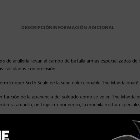
DESCRIPCIÓN
INFORMACIÓN ADICIONAL
ers de artillería llevan al campo de batalla armas especializadas 
s calculadas con precisión.
tormtrooper Sixth Scale de la serie coleccionable The Mandalorian!
e en función de la apariencia del soldado como se ve en The Mandal
brera amarilla, un traje interior negro, la mochila militar especial
ción maravillosa a cualquier colección del ejército imperial!