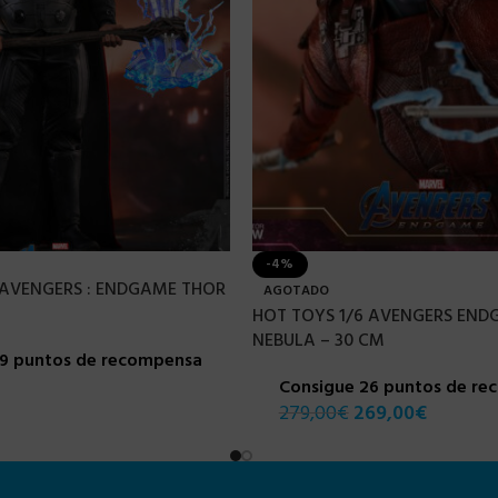
-4%
 AVENGERS : ENDGAME THOR
AGOTADO
HOT TOYS 1/6 AVENGERS END
NEBULA – 30 CM
29 puntos de recompensa
Consigue 26 puntos de r
279,00
€
269,00
€