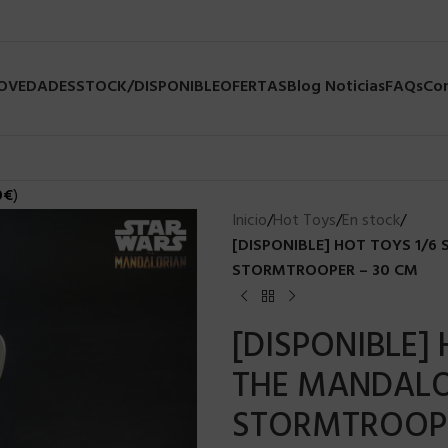
NOVEDADES
STOCK/DISPONIBLE
OFERTAS
Blog Noticias
FAQs
Co
0
€
)
Inicio
/
Hot Toys
/
En stock
/
[DISPONIBLE] HOT TOYS 1/6
STORMTROOPER – 30 CM
[DISPONIBLE]
THE MANDALO
STORMTROOPE