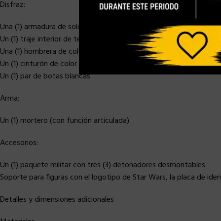
Disfraz:
Una (1) armadura de soldado de asalto de artillería finamente ela
Un (1) traje interior de tela de color negro y con múltiples texturas
Una (1) hombrera de color amarillo
Un (1) cinturón de color blanco
Un (1) par de botas blancas
Arma:
Un (1) mortero (con función articulada)
Accesorios:
Un (1) paquete militar con tres (3) detonadores desmontables
Soporte para figuras con el logotipo de Star Wars, la placa de ident
Detalles y dimensiones adicionales