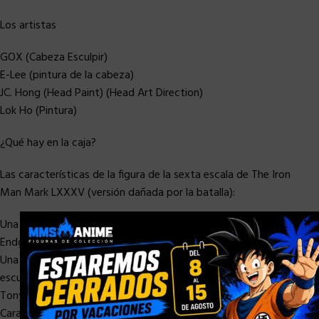
Los artistas
GOX (Cabeza Esculpir)
E-Lee (pintura de la cabeza)
JC. Hong (Head Paint) (Head Art Direction)
Lok Ho (Pintura)
¿Qué hay en la caja?
Las características de la figura de la sexta escala de The Iron
Man Mark LXXXV (versión dañada por la batalla):
×
Una imagen auténtica y detallada de Iron Man en Avengers:
Endgame
Una (1) cabeza de batalla dañada recientemente desarrollada
esculpe con una imagen auténtica de Robert Downey Jr. como
Tony Stark en la película
Características faciales precisas de la película con barba