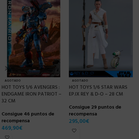
AGOTADO
AGOTADO
HOT TOYS 1/6 AVENGERS :
HOT TOYS 1/6 STAR WARS
H
ENDGAME IRON PATRIOT –
EP.IX REY & D-O – 28 CM
(
32 CM
Consigue 29 puntos de
C
Consigue 46 puntos de
recompensa
r
recompensa
295,00
€
2
469,90
€