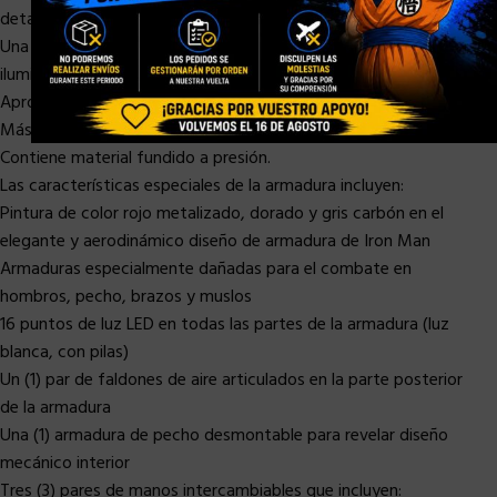
detallada, arrugas y textura de la piel
Una (1) cabeza con casco intercambiable con función de
iluminación LED (luz blanca, con pilas)
Aproximadamente 32.5 cm de altura
Más de 30 puntos de articulaciones.
Contiene material fundido a presión.
Las características especiales de la armadura incluyen:
Pintura de color rojo metalizado, dorado y gris carbón en el
elegante y aerodinámico diseño de armadura de Iron Man
Armaduras especialmente dañadas para el combate en
hombros, pecho, brazos y muslos
16 puntos de luz LED en todas las partes de la armadura (luz
blanca, con pilas)
Un (1) par de faldones de aire articulados en la parte posterior
de la armadura
Una (1) armadura de pecho desmontable para revelar diseño
mecánico interior
Tres (3) pares de manos intercambiables que incluyen: