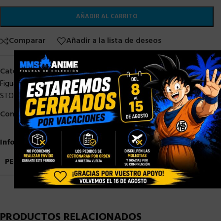
AÑADIR AL CARRITO
Comparar
Añadir a la lista de deseos
×
Categorías:
Bandai
,
DRAGON BALL
,
DRAGON BALL STOCK
,
S. H.
Figuarts
,
SH Figuarts Dragon Ball
,
SHF DRAGON BALL
,
STOCK/DISPONIBLE
Compartir:
Información adicional
PESO
0,9 kg
PRODUCTOS RELACIONADOS