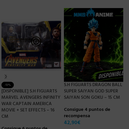
S.H FIGUARTS DRAGON BALL
-13%
[DISPONIBLE] S.H FIGUARTS
SUPER SAIYAN GOD SUPER
S
MARVEL AVENGERS INFINITY
SAIYAN SON GOKU – 15 CM
K
WAR CAPTAIN AMERICA
T
Consigue 4 puntos de
MOVIE + SET EFFECTS – 16
(
recompensa
CM
*
42,90
€
Consigue 6 puntos de
C