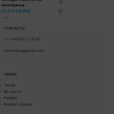
recompensa
r
80,45
€
69,90
€
1
CONTACTO
Tel:
+34 671 27 41 89
mmsanime@gmail.com
TIENDA
Tienda
Mi cuenta
Pedidos
Finalizar compra