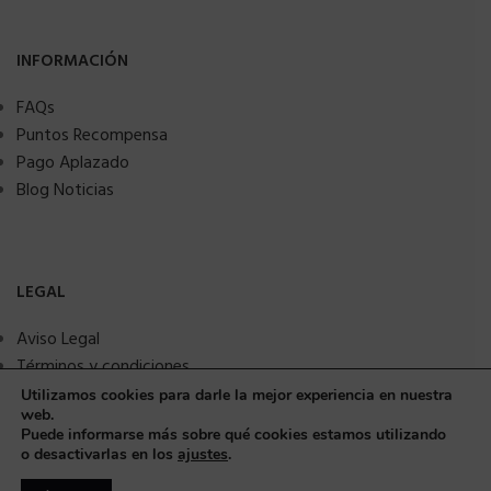
INFORMACIÓN
FAQs
Puntos Recompensa
Pago Aplazado
Blog Noticias
LEGAL
Aviso Legal
Términos y condiciones
Política de privacidad
Utilizamos cookies para darle la mejor experiencia en nuestra
web.
Política de Cookies
Puede informarse más sobre qué cookies estamos utilizando
Seguridad y protección a compradores
o desactivarlas en los
ajustes
.