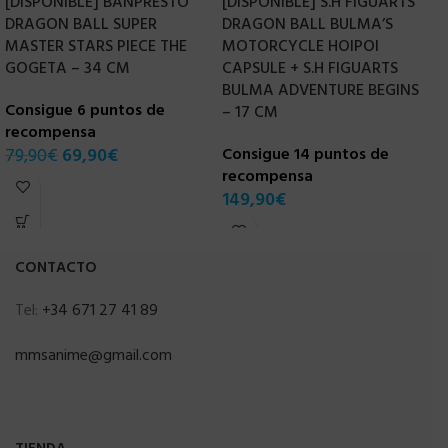
K
[DISPONIBLE] BANPRESTO
[DISPONIBLE] S.H FIGUARTS
C
DRAGON BALL SUPER
DRAGON BALL BULMA’S
MASTER STARS PIECE THE
MOTORCYCLE HOIPOI
C
GOGETA – 34 CM
CAPSULE + S.H FIGUARTS
r
BULMA ADVENTURE BEGINS
3
Consigue 6 puntos de
– 17 CM
recompensa
79,90
€
69,90
€
Consigue 14 puntos de
recompensa
149,90
€
CONTACTO
Tel:
+34 671 27 41 89
mmsanime@gmail.com