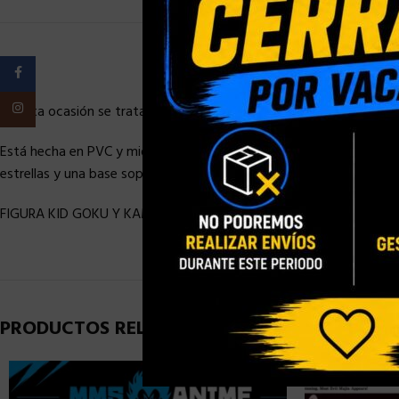
Facebook
Instagram
En esta ocasión se trata de la figura de Krilin niño.
Está hecha en PVC y mide unos 10 cm de alto e incluye 4x manos i
estrellas y una base soporte con brazo articulado para el efecto y l
FIGURA KID GOKU Y KAME-SENNIN NO INCLUIDAS
PRODUCTOS RELACIONADOS