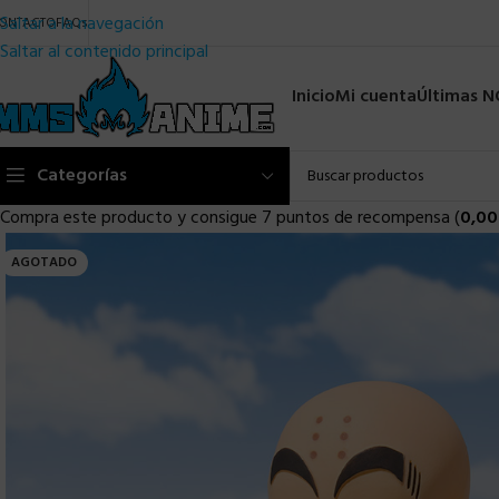
Saltar a la navegación
ONTACTO
FAQs
Saltar al contenido principal
Inicio
Mi cuenta
Últimas 
Categorías
Compra este producto y consigue 7 puntos de recompensa (
0,00
AGOTADO