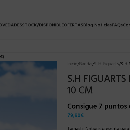
NOVEDADES
STOCK/DISPONIBLE
OFERTAS
Blog Noticias
FAQs
Co
€
)
Inicio
/
Bandai
/
S. H. Figuarts
/
S.H
S.H FIGUARTS
10 CM
Consigue 7 puntos
79,90
€
Tamashii Nations presenta para la