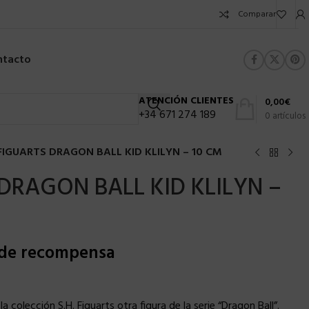
Comparar
ntacto
ATENCIÓN CLIENTES
0,00
€
+34 671 274 189
0
artículos
 FIGUARTS DRAGON BALL KID KLILYN – 10 CM
 DRAGON BALL KID KLILYN –
 de recompensa
 colección S.H. Figuarts otra figura de la serie “Dragon Ball”.