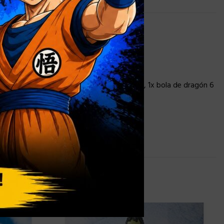
1x efecto kamehameha, 1x piedra ‘tortuga’, 1x bola de dragón 6